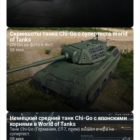
Скриншоты танка Chi-Go с супертеста World
of Tanks
Chi-Go на фото в WoT.
08 мая
2
Немецкий средний танк Chi-Go с японскими
корнями в World of Tanks
Танк Chi-Go (Германия, СТ-7, прем) вышел вчера на
супертест.
08 мая
2