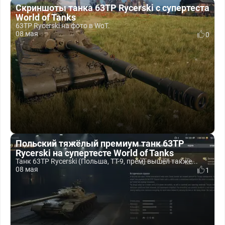
Скриншоты танка 63TP Rycerski с супертеста
World of Tanks
63TP Rycerski на фото в WoT.
08 мая
0
Польский тяжёлый премиум танк 63TP
Rycerski на супертесте World of Tanks
Танк 63TP Rycerski (Польша, ТТ-9, прем) вышел также...
08 мая
1