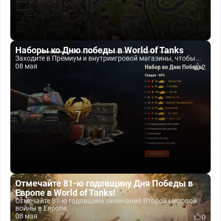
Наборы ко Дню победы в World of Tanks
Заходите в Премиум и внутриигровой магазины, чтобы...
08 мая
2
Отмечайте 81-ю годовщину Дня Победы в
Европе в World of Tanks!
Отмечайте 81-ю годовщину окончания Второй мировой
войны в Европе.
08 мая
0