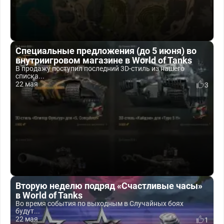
Специальные предложения (до 5 июня) во
внутриигровом магазине в World of Tanks
В продажу поступил последний 3D-стиль из нашего
списка...
22 мая
3
Вторую неделю подряд «Счастливые часы»
в World of Tanks
Во время события по выходным в Случайных боях
будут...
22 мая
1