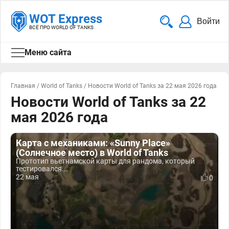
WOT Express
Войти
ВСЁ ПРО WORLD OF TANKS
Меню сайта
Главная
/
World of Tanks
/
Новости World of Tanks за 22 мая 2026 года
Новости World of Tanks за 22
мая 2026 года
Карта с механиками: «Sunny Place»
(Солнечное место) в World of Tanks
Прототип вьетнамской карты для рандома, который
тестировался...
22 мая
0