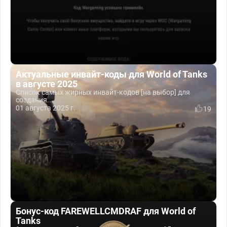
Актуальные инвайт-коды для World of Tanks
в августе 2025
Список самых жирных инвайт-кодов [на выбор] для
создания...
01 августа 2025 г.
19
Бонус-код FAREWELLCMDRAF для World of
Tanks