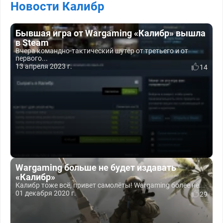
Новости Калибр
Бывшая игра от Wargaming «Калибр» вышла
в Steam
Вчера командно-тактический шутер от третьего и от
первого...
13 апреля 2023 г.
14
Wargaming больше не будет издавать
«Калибр»
Калибр тоже всё, привет самолёты! Wargaming более не...
01 декабря 2020 г.
29