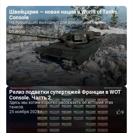
Швейцария — новая нация в World of Tanks
Console
На прошедших выходных для консольной версии
танков...
03 июля
0
Релиз подветки супертяжей Франции в WOT
Console. Часть 2
Здесь мы хотим коротко рассказать об истории этих
танков.
25 ноября 2025 г.
9