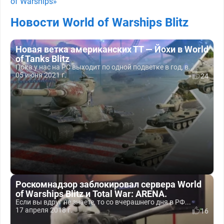
of Warships»
Новости World of Warships Blitz
Новая ветка американских ТТ — Йохи в World
of Tanks Blitz
Пока у нас на PC выходит по одной подветке в год, в...
05 июня 2021 г.
24
Роскомнадзор заблокировал сервера World
of Warships Blitz и Total War: ARENA.
Если вы вдруг не знаете, то со вчерашнего дня в РФ...
17 апреля 2018 г.
16