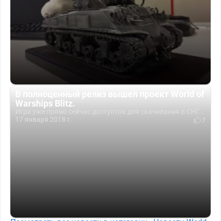
В полноценный релиз вышел проект World of
Warships Blitz.
Игра уже прямо сейчас доступтна для скачивания в СНГ...
17 января 2018 г.
7