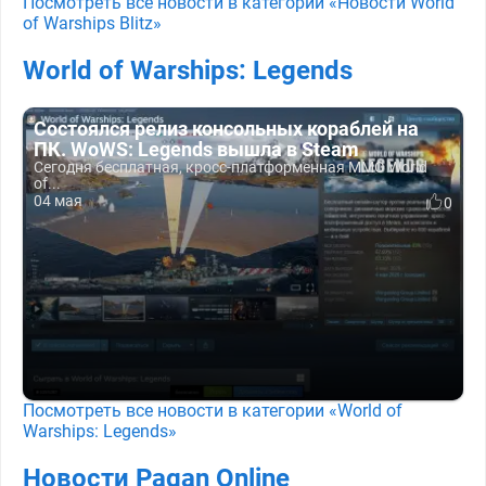
Посмотреть все новости в категории «Новости World
of Warships Blitz»
World of Warships: Legends
Состоялся релиз консольных кораблей на
ПК. WoWS: Legends вышла в Steam
Сегодня бесплатная, кросс-платформенная ММО World
of...
04 мая
0
Посмотреть все новости в категории «World of
Warships: Legends»
Новости Pagan Online