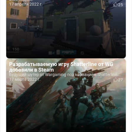
17 апреля 2022 г.
25
Разрабатываемую игру Shatterline от WG
добавили в Steam
Будущий шутер от Wargaming под названием Shatterline...
17 марта 2022 г.
27