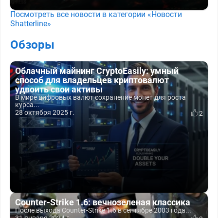
Посмотреть все новости в категории «Новости
Shatterline»
Обзоры
Облачный майнинг CryptoEasily: умный
способ для владельцев криптовалют
удвоить свои активы
В мире цифровых валют сохранение монет для роста
курса...
28 октября 2025 г.
2
Counter-Strike 1.6: вечнозеленая классика
После выхода Counter-Strike 1.6 в сентябре 2003 года...