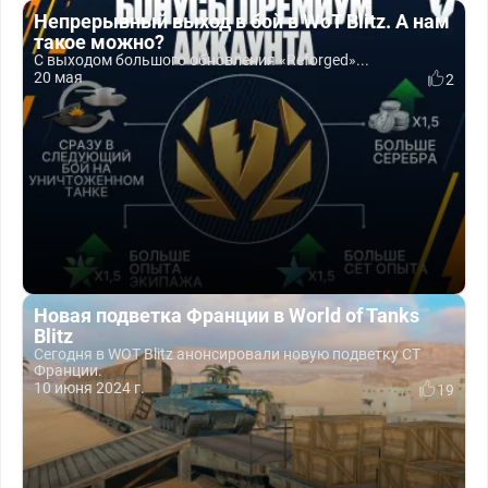
Непрерывный выход в бой в WoT Blitz. А нам
такое можно?
С выходом большого обновления «Reforged»...
20 мая
2
Новая подветка Франции в World of Tanks
Blitz
Сегодня в WOT Blitz анонсировали новую подветку СТ
Франции.
10 июня 2024 г.
19