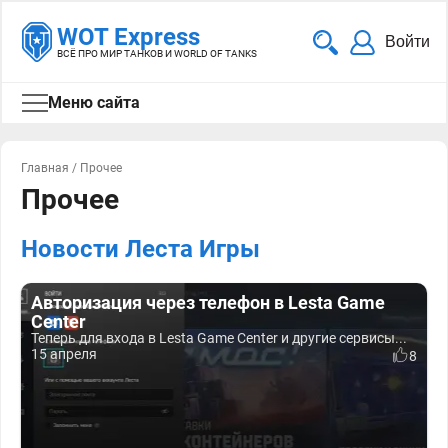
WOT Express
Войти
ВСЁ ПРО МИР ТАНКОВ И WORLD OF TANKS
Меню сайта
Главная
/
Прочее
Прочее
Новости Леста Игры
Авторизация через телефон в Lesta Game
Center
Теперь для входа в Lesta Game Center и другие сервисы...
15 апреля
8