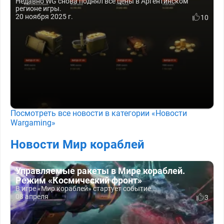
Недавно WG снова поднял все цены в Аргентинском
регионе игры.
20 ноября 2025 г.
10
Посмотреть все новости в категории «Новости
Wargaming»
Новости Мир кораблей
Управляемые ракеты в Мире кораблей.
Режим «Космический фронт»
В игре «Мир кораблей» стартует событие...
08 апреля
3