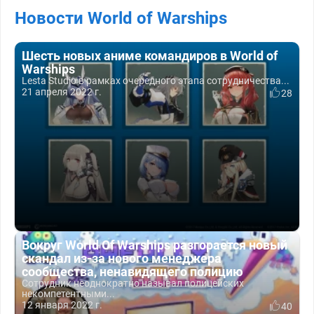
Новости World of Warships
Шесть новых аниме командиров в World of
Warships
Lesta Studio в рамках очередного этапа сотрудничества...
21 апреля 2022 г.
28
Вокруг World Of Warships разгорается новый
скандал из-за нового менеджера
сообщества, ненавидящего полицию
Сотрудник неоднократно называл полицейских
некомпетентными...
12 января 2022 г.
40