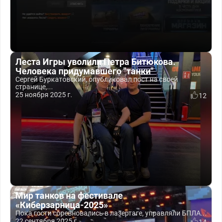
Леста Игры уволили Петра Битюкова.
Человека придумавшего "танки"
Сергей Буркатовский, опубликовал пост на своей
странице,...
25 ноября 2025 г.
12
Мир танков на фестивале
«Киберзарница-2025»
Пока гости соревновались в лазертаге, управляли БПЛА...
22 сентября 2025 г.
14