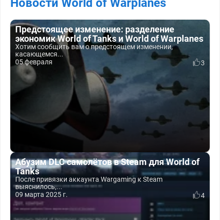
Новости World of Warplanes
Предстоящее изменение: разделение
экономик World of Tanks и World of Warplanes
Хотим сообщить вам о предстоящем изменении,
касающемся...
05 февраля
3
Абузим DLC самолётов в Steam для World of
Tanks
После привязки аккаунта Wargaming к Steam
выяснилось,...
09 марта 2025 г.
4