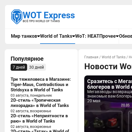
WOT Express
ВСЁ ПРО WORLD OF TANKS
Мир танков
World of Tanks
WoT: HEAT
Прочее
Обнов
Популярное
Главная
/
World of Tanks
/
Н
Новости Wor
7 дней
30 дней
Три тяжеловеса в Магазине:
Сразитесь с Мег
Tiger-Maus, Contradictious и
блогеров в World 
Stridsyxa в World of Tanks
Мегавзводы возвраща
03 августа, понедельник
знакомые вам блогеры,
2D-стиль «Тропическая
20 мая
лихорадка» в World of Tanks
02 августа, воскресенье
2D-стиль «Неприятности в
раю» в World of Tanks
02 августа, воскресенье
2D-стиль «Татау» в World of