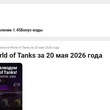
ление 1.45
Бонус-коды
овости World of Tanks за 20 мая 2026 года
ld of Tanks за 20 мая 2026 года
авзводом
of Tanks!
ются: уже
...
0