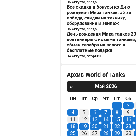
05 августа, среда
Все скидки и бонусы ко Дню
рождения Мира танков: x5 за
победу, скидки на технику,
оборудование и экипаж
05 августа, среда
День рождения Мира танков 20
контейнеры с новыми танками
обмен серебра на золото и
бесплатные подарки
04 августа, вторник
Архив World of Tanks
«
Май 2026
Пн
Вт
Ср
Чт
Пт
Сб
1
2
4
5
6
7
8
9
11
12
13
14
15
16
18
19
20
21
22
23
25
26
27
28
29
30