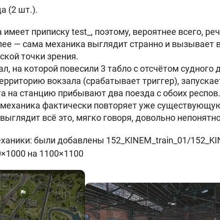
 (2 шт.).
 имеет приписку test_, поэтому, вероятнее всего, реч
лее — сама механика выглядит странно и вызывает 
ской точки зрения.
ал, на которой повесили 3 табло с отсчётом судного д
территорию вокзала (срабатывает триггер), запускае
а на станцию прибывают два поезда с обоих респов
 механика фактически повторяет уже существующу
выглядит всё это, мягко говоря, довольно непонятно
аники: были добавлены 152_KINEM_train_01/152_KI
0×1000 на 1100×1100