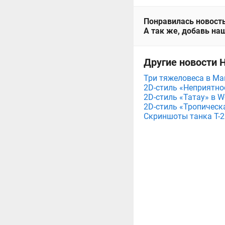
Понравилась новость
А так же, добавь наш
Другие новости Н
Три тяжеловеса в Мага
2D-стиль «Неприятнос
2D-стиль «Татау» в Wo
2D-стиль «Тропическа
Скриншоты танка T-26