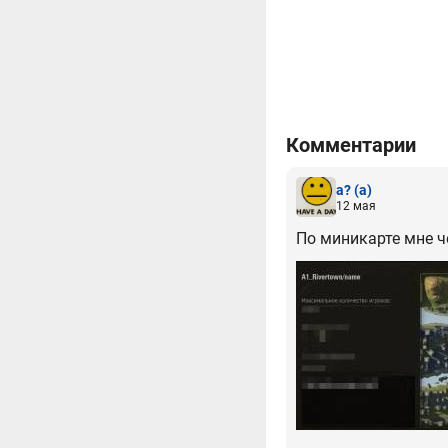
Комментарии
а?
(а)
12 мая
По миникарте мне ч