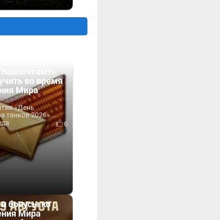
Главпочтамт»
учить во время
ния Мира
ытия «День
 танков 2026»...
еда
6
 и бонусы ко
ния Мира