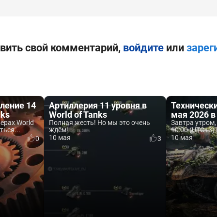
вить свой комментарий,
войдите
или
зарег
ление 14
Артиллерия 11 уровня в
Техническ
nks
World of Tanks
мая 2026 в
верах World
Полная жесть! Но мы это очень
Завтра утром, 
ться...
ждём!
10:00 (UTC+3) 
10 мая
10 мая
0
3