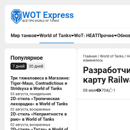
WOT Express
ВСЁ ПРО WORLD OF TANKS
Мир танков
World of Tanks
WoT: HEAT
Прочее
Обнов
Популярное
Главная
/
World of Tanks
/
Н
изменилось
7 дней
30 дней
Разработчи
карту Railw
Три тяжеловеса в Магазине:
Tiger-Maus, Contradictious и
Stridsyxa в World of Tanks
08 мая
704
1
03 августа, понедельник
2D-стиль «Тропическая
лихорадка» в World of Tanks
02 августа, воскресенье
2D-стиль «Неприятности в
раю» в World of Tanks
02 августа, воскресенье
2D-стиль «Татау» в World of