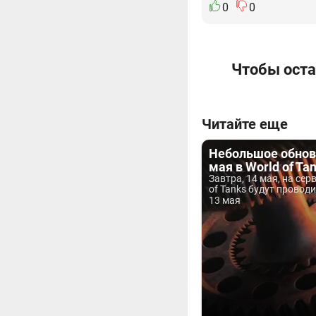
0
0
Чтобы оста
Читайте еще
Небольшое обнов
мая в World of Ta
Завтра, 14 мая, на сер
of Tanks будут проводи
13 мая