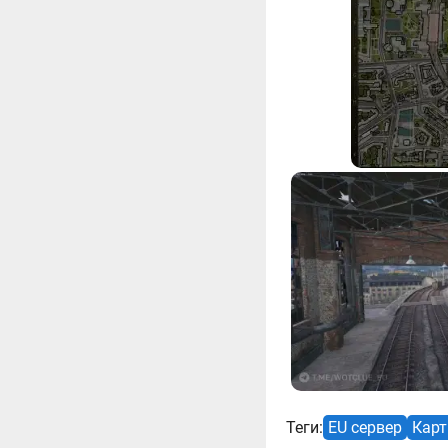
Теги:
EU сервер
Кар