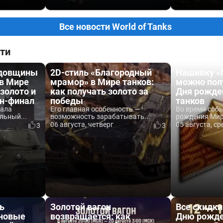
Все новости World of Tanks
ти
одовщины
2D-стиль «Благородный
Нашивку «
 в Мире
мрамор» в Мире танков:
можно пол
 золото и
как получать золото за
Дня рожде
йн-финал
победы
танков
вала
Его главная особенность —
Во время соб
льный...
возможность зарабатывать...
рождения Мира
06 августа, четверг
05 августа, ср
3
3
ь
Золотой вагон
Все скидки
 новые
возвращается: как
Дню рожде