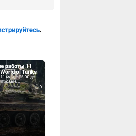
истрируйтесь
.
ие работы 11
 World of Tanks
11 мая, с 06:00 до
игровые...
0