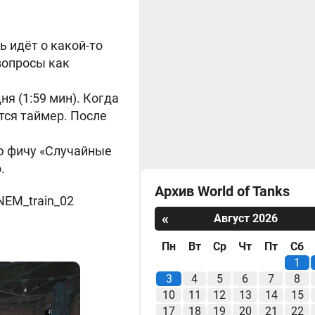
ь идёт о какой-то
вопросы как
ня (1:59 мин). Когда
тся таймер. После
.
ю фичу «Случайные
.
Архив World of Tanks
NEM_train_02
«
Август 2026
Пн
Вт
Ср
Чт
Пт
Сб
1
3
4
5
6
7
8
10
11
12
13
14
15
17
18
19
20
21
22