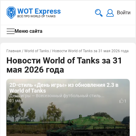
WOT Express
Войти
ВСЁ ПРО WORLD OF TANKS
Меню сайта
Главная
/
World of Tanks
/
Новости World of Tanks за 31 мая 2026 года
Новости World of Tanks за 31
мая 2026 года
2D-стиль «День игры» из обновления 2.3 в
World of Tanks
День игры — Всесезонный футбольный стиль...
31 мая
1