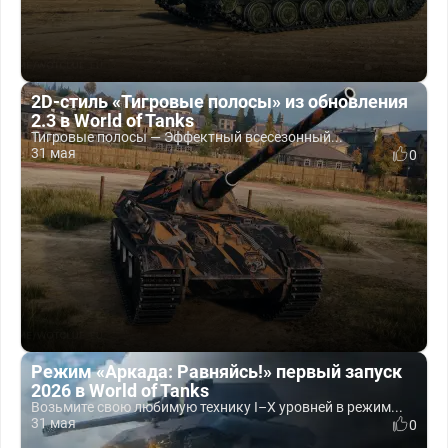
2D-стиль «Тигровые полосы» из обновления
2.3 в World of Tanks
Тигровые полосы — Эффектный всесезонный...
31 мая
0
Режим «Аркада: Равняйсь!» первый запуск
2026 в World of Tanks
Возьмите свою любимую технику I–X уровней в режим...
31 мая
0