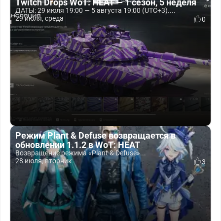
Twitch Drops WoT: HEAT — 1 сезон, 5 неделя
ДАТЫ: 29 июля 19:00 — 5 августа 19:00 (UTC+3)....
29 июля, среда
0
Режим Plant & Defuse возвращается в
обновлении 1.1.2 в WoT: HEAT
Возвращение режима «Plant & Defuse»...
28 июля, вторник
3