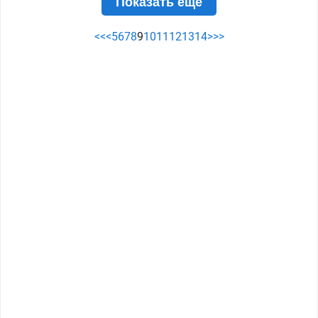
Показать ещё
<<
<
5
6
7
8
9
10
11
12
13
14
>
>>