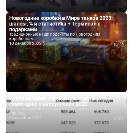
Новогодние коробки в Мире танков 2023:
шансы, % и статистика + Терминал с
подарками
Традиционные наши подсчёты по Новогодним
коробочкам...
10 декабря 2022 г.
36
Итоги онлайна «танков» на старте
Новогоднего наступления 2023
RU-кластер (RUBY) не смог в выходные преодолеть
планку...
04 декабря 2022 г.
28