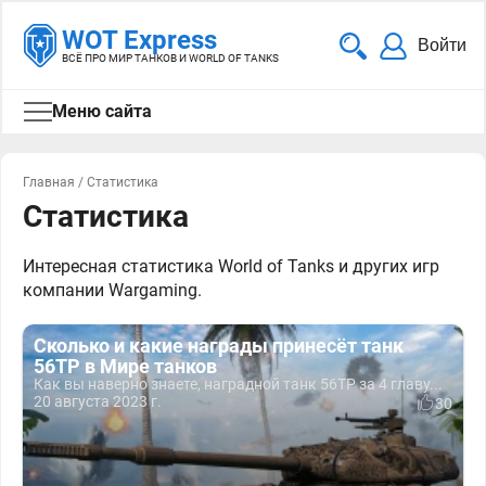
WOT Express
Войти
ВСЁ ПРО МИР ТАНКОВ И WORLD OF TANKS
Меню сайта
Главная
/
Статистика
Статистика
Интересная статистика World of Tanks и других игр
компании Wargaming.
Сколько и какие награды принесёт танк
56TP в Мире танков
Как вы наверно знаете, наградной танк 56TP за 4 главу...
20 августа 2023 г.
30