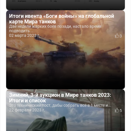
Итоги ивента «Боги войны» на глобальной
карте Мира танков
Две недели жарких боёв позади, настало время
подводить...
02 марта 2023 г.
3
Зимний, 3-й аукцион в Мире танков 2023:
Итоги и список
Это технический пост, дабы собрать всё в 1 месте и...
22 февраля 2023 г.
5