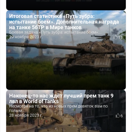
Итоговая статистика «Путь зубра:
испытание боем». Дополнительная награда
на танке 56TP в Мире танков
Боевая задача «Путь зубра: испытание боем»...
29 ноября 2023 г.
11
Наконец-то нас ждёт лучший прем танк 9
лвл в World of Tanks
Несмотря на то, что из новых прем девяток вам по
голым...
28 ноября 2023 г.
6