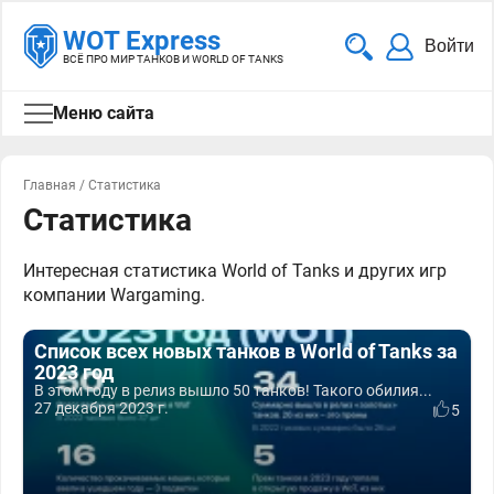
WOT Express
Войти
ВСЁ ПРО МИР ТАНКОВ И WORLD OF TANKS
Меню сайта
Главная
/
Статистика
Статистика
Интересная статистика World of Tanks и других игр
компании Wargaming.
Список всех новых танков в World of Tanks за
2023 год
В этом году в релиз вышло 50 танков! Такого обилия...
27 декабря 2023 г.
5