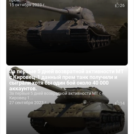
прем...
15 октября 2023 г.
26
За первые 5 дней возвратной активности МТ
с Кировец-1 данный прем танк получили и
сыграли хотя бы один бой около 40 000
аккаунтов.
За первые 5 дней возвратной активности МТ с
Кировец-1...
27 сентября 2023 г.
14