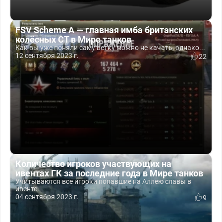
FSV Scheme A — главная имба британских
колёсных СТ в Мире танков
Как вы уже поняли саму ветку можно не качать, однако...
12 сентября 2023 г.
22
Количество игроков участвующих на
ивентах ГК за последние года в Мире танков
Учитываются все игроки попавшие на Аллею славы в
ивенте.
04 сентября 2023 г.
9