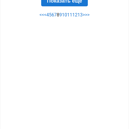
Показать ещё
<<
<
4
5
6
7
8
9
10
11
12
13
>
>>