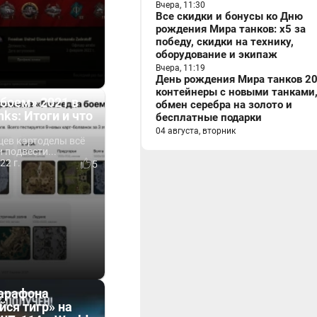
Вчера, 11:30
Все скидки и бонусы ко Дню
рождения Мира танков: x5 за
победу, скидки на технику,
оборудование и экипаж
Вчера, 11:19
День рождения Мира танков 20
контейнеры с новыми танками
боем» 2021 в
обмен серебра на золото и
nks: Итоги и что
бесплатные подарки
04 августа, вторник
цев картоделы всё
 подвести...
22 г.
5
арафона
ся тигр» на