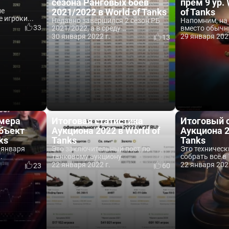
сезона Ранговых боёв
прем 9 ур.
не
2021/2022 в World of Tanks
of Tanks
 игроки...
Недавно завершился 2 сезон РБ
Напомним, на 
33
2021/2022, а в среду...
вместо обычн
30 января 2022 г.
29 января 202
13
имера
Итоговая статистика
Итоговый 
Объект
Аукциона 2022 в World of
Аукциона 2
ks
Tanks
Tanks
 января
Это заключительный пост по
Это техническ
.
танковому аукциону.
собрать всё в 1
22 января 2022 г.
22 января 202
23
60