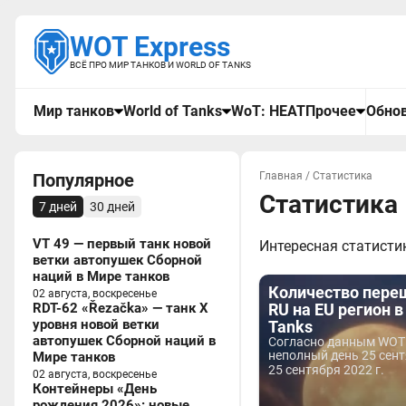
WOT Express
ВСЁ ПРО МИР ТАНКОВ И WORLD OF TANKS
Мир танков
World of Tanks
WoT: HEAT
Прочее
Обнов
Популярное
Главная
/
Статистика
Статистика
7 дней
30 дней
VT 49 — первый танк новой
Интересная статистик
ветки автопушек Сборной
наций в Мире танков
Количество пере
02 августа, воскресенье
RDT-62 «Řezačka» — танк X
RU на EU регион в
уровня новой ветки
Tanks
автопушек Сборной наций в
Согласно данным WOT 
неполный день 25 сент
Мире танков
25 сентября 2022 г.
02 августа, воскресенье
Контейнеры «День
рождения 2026»: новые