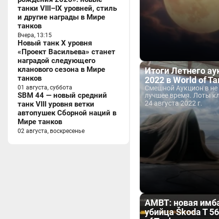
танки VIII–IX уровней, стиль
и другие награды в Мире
танков
Вчера, 13:15
Новый танк X уровня
«Проект Васильева» станет
наградой следующего
кланового сезона в Мире
Итоги Летнего ау
танков
2022 в World of T
01 августа, суббота
Смешной Аукцион в не
SBM 44 — новый средний
лучшее время. Лоты кл
24 августа 2022 г.
танк VIII уровня ветки
автопушек Сборной наций в
Мире танков
02 августа, воскресенье
AMBT: новая имба 
убийца Škoda T 56