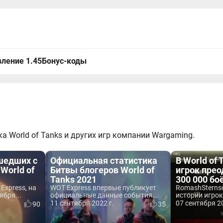
ление 1.45
Бонус-коды
а World of Tanks и других игр компании Wargaming.
шедших с
Официальная статистика
В World of
 World of
Битвы блогеров World of
игрок прео
Tanks 2021
300 000 бо
Express, на
WOT Express впервые публикует
RomashSterns
ября...
официальные данные события...
истории игрок
11 сентября 2022 г.
07 сентября 20
90
35