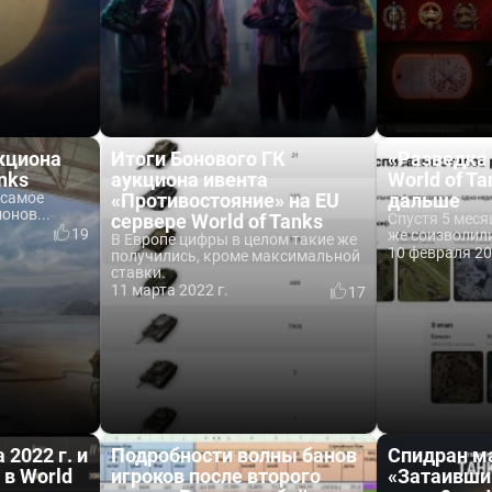
кциона
Итоги Бонового ГК
«Разведка 
anks
аукциона ивента
World of Ta
 самое
«Противостояние» на EU
дальше
онов...
сервере World of Tanks
Спустя 5 меся
19
же соизволили
В Европе цифры в целом такие же
10 февраля 20
получились, кроме максимальной
ставки.
11 марта 2022 г.
17
2022 г. и
Подробности волны банов
Спидран м
 в World
игроков после второго
«Затаивший