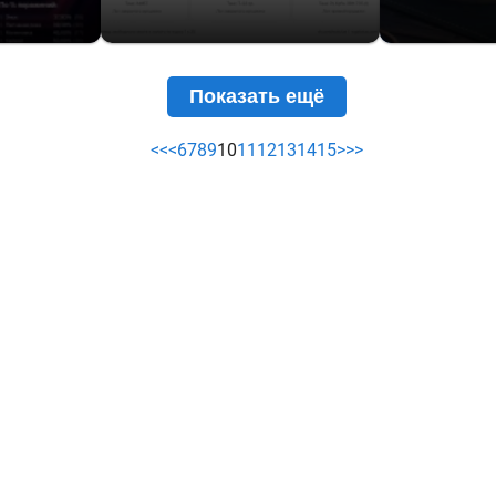
Показать ещё
<<
<
6
7
8
9
10
11
12
13
14
15
>
>>