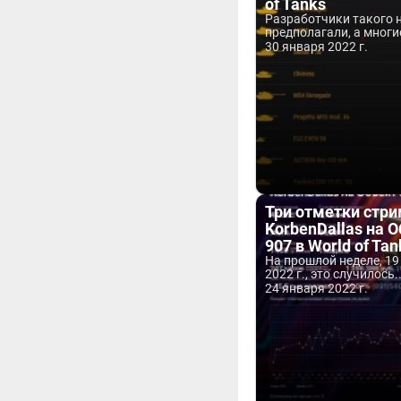
of Tanks
Разработчики такого 
предполагали, а многие
30 января 2022 г.
Три отметки стр
KorbenDallas на 
907 в World of Tan
На прошлой неделе, 19
2022 г., это случилось..
24 января 2022 г.