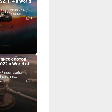
 WZ-114 в World
9-ку нужно 264k,
ых 250k опыта.
2 г.
16
список лотов
022 в World of
ий пост, дабы
 месте и...
2 г.
23