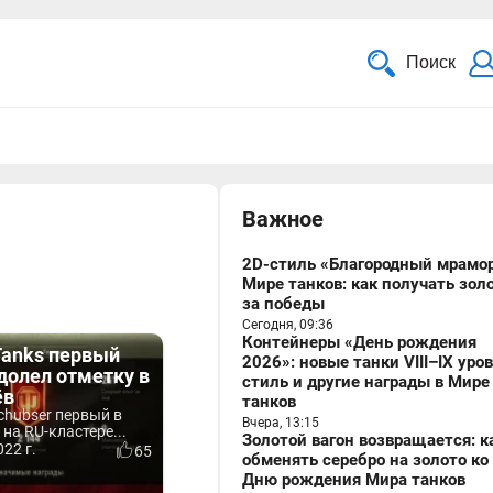
Поиск
Важное
2D-стиль «Благородный мрамор
Мире танков: как получать зол
за победы
Сегодня, 09:36
Контейнеры «День рождения
 Tanks первый
2026»: новые танки VIII–IX уро
долел отметку в
стиль и другие награды в Мире
ёв
танков
chubser первый в
Вчера, 13:15
 на RU-кластере...
Золотой вагон возвращается: к
22 г.
65
обменять серебро на золото ко
Дню рождения Мира танков