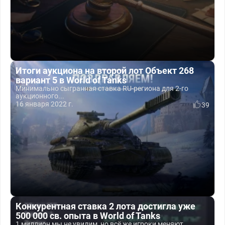
Итоги аукциона на второй лот Объект 268
вариант 5 в World of Tanks
Минимально сыгранная ставка RU-региона для 2-го
аукционного...
16 января 2022 г.
39
Конкурентная ставка 2 лота достигла уже
500 000 св. опыта в World of Tanks
1 миллион мы не увидим, но всё же игроки меняют