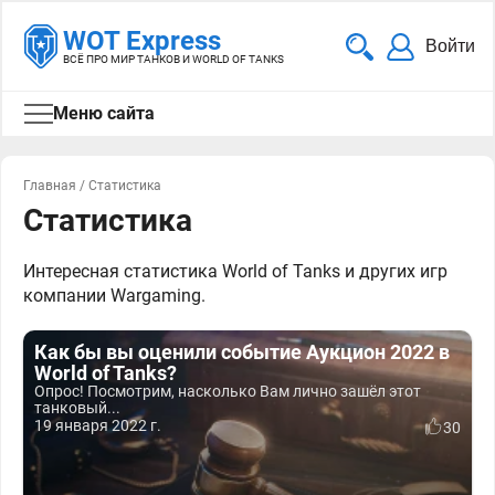
WOT Express
Войти
ВСЁ ПРО МИР ТАНКОВ И WORLD OF TANKS
Меню сайта
Главная
/
Статистика
Статистика
Интересная статистика World of Tanks и других игр
компании Wargaming.
Как бы вы оценили событие Аукцион 2022 в
World of Tanks?
Опрос! Посмотрим, насколько Вам лично зашёл этот
танковый...
19 января 2022 г.
30