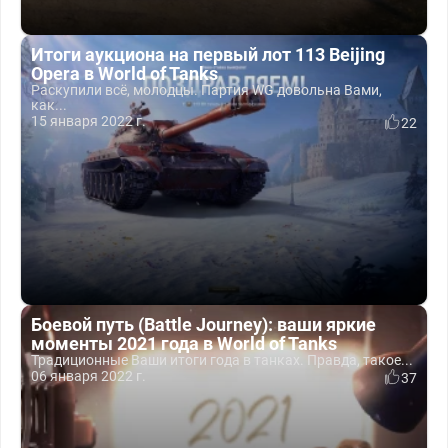
Итоги аукциона на первый лот 113 Beijing
Opera в World of Tanks
Раскупили всё, молодцы. Партия WG довольна Вами,
как...
15 января 2022 г.
22
Боевой путь (Battle Journey): ваши яркие
моменты 2021 года в World of Tanks
Традиционные Ваши итоги года в танках. Правда, такое...
06 января 2022 г.
37