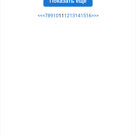
Показать ещё
<<
<
7
8
9
10
11
12
13
14
15
16
>
>>