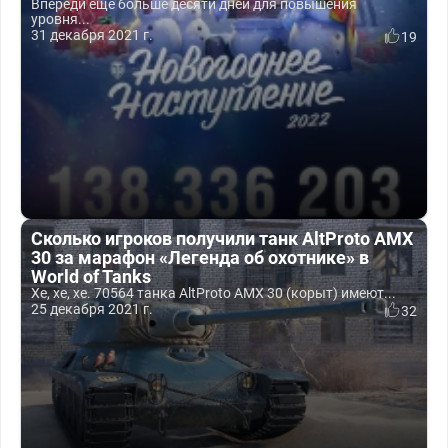
Впереди ещё больше десяти дней для повышения
уровня...
31 декабря 2021 г.
19
Сколько игроков получили танк AltProto AMX
30 за марафон «Легенда об охотнике» в
World of Tanks
Хе, хе, хе. 70564 танка AltProto AMX 30 (корыт) имеют...
25 декабря 2021 г.
32