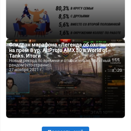
Спидран марафона «Легенда об охотнике»
на прем 8 ур. AltProto AMX 30 в World of
Tanks. Итоги
Новый рекорд по времени и относительно приятный
рандом (что странно).
27 ноября 2021 г.
20