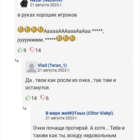
21 августа 2023 г.
в руках хороших игроков
АааааАААаааАаАаа *****,
руууукииии
, *****
9
14
Vlad
(Teran_1)
21 августа 2023 г.
Да , твои как росли из очка , так там и
останутся.
14
6
В мире жиWOTных
(Clitor Viskyi)
21 августа 2023 г.
Очки почаще протирай. А хотя... Тебе и
таким как ты, всюду недовольным