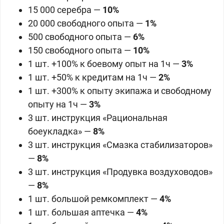
15 000 серебра
—
10%
20 000 свободного опыта
—
1%
500 свободного опыта
—
6%
150 свободного опыта
—
10%
1 шт.
+100% к боевому опыт на 1ч
—
3%
1 шт.
+50% к кредитам на 1ч
—
2%
1 шт.
+300% к опыту экипажа и свободному
опыту на 1ч
—
3%
3 шт.
инструкция
«
Рациональная
боеукладка
» —
8%
3 шт. инструкция «Смазка стабилизаторов»
—
8%
3 шт. инструкция «Продувка воздуховодов»
—
8%
1 шт. большой ремкомплект —
4%
1 шт.
большая аптечка
—
4%