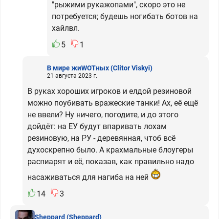
"рыжими рукажопами", скоро это не
потребуется; будешь ногибать ботов на
хайлвл.
5
1
В мире жиWOTных
(Clitor Viskyi)
21 августа 2023 г.
В руках хороших игроков и елдой резиновой
можно поубивать вражеские танки! Ах, её ещё
не ввели? Ну ничего, погодите, и до этого
дойдёт: на ЕУ будут впаривать лохам
резиновую, на РУ - деревянная, чтоб всё
духоскрепно было. А крахмальные блоугеры
распиарят и её, показав, как правильно надо
насаживаться для нагиба на ней
14
3
Sheppard
(Sheppard)