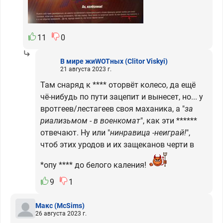
11
0
В мире жиWOTных
(Clitor Viskyi)
21 августа 2023 г.
Там снаряд к **** оторвёт колесо, да ещё
чё-нибудь по пути зацепит и вынесет, но... у
вротгеев/лестагеев своя маханика, а "
за
риализьмом - в военкомат
", как эти ******
отвечают. Ну или "
нинравица -неиграй!
",
чтоб этих уродов и их защеканов черти в
*опу **** до белого каления!
9
1
Макс
(McSims)
26 августа 2023 г.