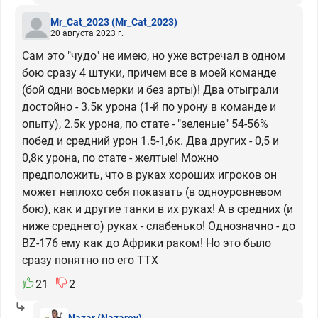
Mr_Cat_2023
(Mr_Cat_2023)
20 августа 2023 г.
Сам это "чудо" не имею, но уже встречал в одном
бою сразу 4 штуки, причем все в моей команде
(бой одни восьмерки и без арты)! Два отыграли
достойно - 3.5к урона (1-й по урону в команде и
опыту), 2.5к урона, по стате - "зеленые" 54-56%
побед и средний урон 1.5-1,6к. Два других - 0,5 и
0,8к урона, по стате - желтые! Можно
предположить, что в руках хороших игроков он
может неплохо себя показать (в одноуровневом
бою), как и другие танки в их руках! А в средних (и
ниже среднего) руках - слабенько! Однозначно - до
BZ-176 ему как до Африки раком! Но это было
сразу понятно по его ТТХ
21
2
Nazar
(Nazarov)