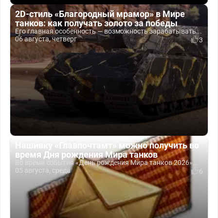
2D-стиль «Благородный мрамор» в Мире
танков: как получать золото за победы
Его главная особенность — возможность зарабатывать...
06 августа, четверг
3
Нашивку «Главпочтамт» можно получить во
время Дня рождения Мира танков
Во время события «День рождения Мира танков 2026»...
05 августа, среда
6