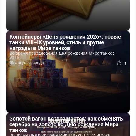
Контейнеры «День рождения 2026»: новые
танки VIII–IX уровней, стиль и другие
награды в Мире танков
Во время празднования Дня рождения Мира танков
2026...
05 августа, среда
11
Золотой вагон возвращается: как обменять
серебро на золото ко Дню рождения Мира
танков
Во время Дня рождения Мира танков 2026 игроки