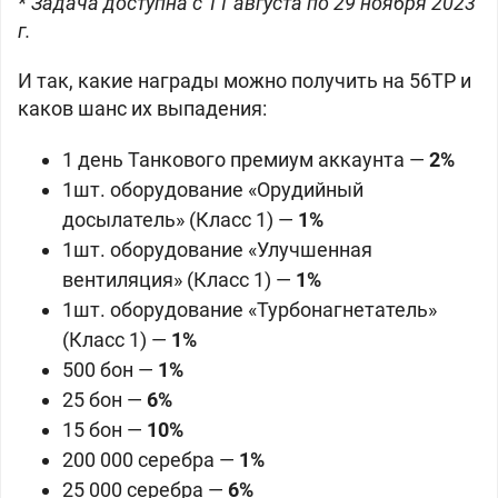
* Задача доступна с 11 августа по 29 ноября 2023
г.
И так, какие награды можно получить на 56TP и
каков шанс их выпадения:
1 день Танкового премиум аккаунта —
2%
1шт. оборудование «Орудийный
досылатель» (Класс 1) —
1%
1шт. оборудование «Улучшенная
вентиляция» (Класс 1) —
1%
1шт. оборудование «Турбонагнетатель»
(Класс 1) —
1%
500 бон —
1%
25 бон —
6%
15 бон —
10%
200 000 серебра —
1%
25 000 серебра
—
6%