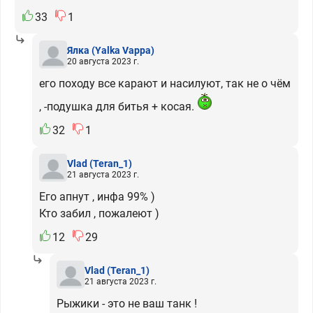
33
1
Ялка
(Yalka Vappa)
20 августа 2023 г.
его походу все карают и насилуют, так не о чём
, -подушка для битья + косая.
32
1
Vlad
(Teran_1)
21 августа 2023 г.
Его апнут , инфа 99% )
Кто забил , пожалеют )
12
29
Vlad
(Teran_1)
21 августа 2023 г.
Рыжики - это не ваш танк !