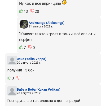
Ну как и все впринципе
13
20
Алеkcaнgp
(Alekcangp)
21 августа 2023 г.
Жалеют те кто играет в танки, всё апают и
нерфят
7
0
Ялка
(Yalka Vappa)
20 августа 2023 г.
получил 15 бон.
3
1
Биба и Боба
(Kukan Velikan)
20 августа 2023 г.
Господи, а шо так сложно с допнаградой