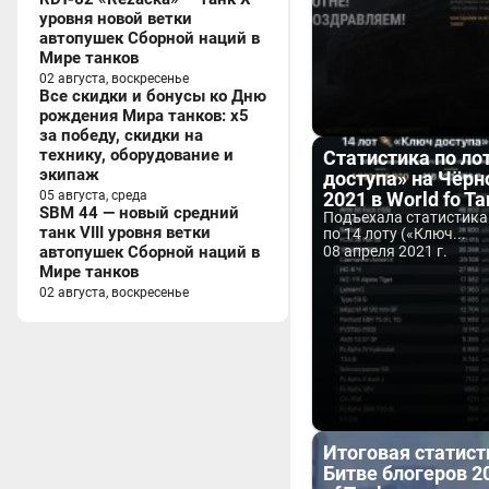
уровня новой ветки
автопушек Сборной наций в
Мире танков
02 августа, воскресенье
Все скидки и бонусы ко Дню
рождения Мира танков: x5
за победу, скидки на
технику, оборудование и
Статистика по ло
экипаж
доступа» на Чёр
05 августа, среда
2021 в World fo T
SBM 44 — новый средний
Подъехала статистика
танк VIII уровня ветки
по 14 лоту («Ключ...
автопушек Сборной наций в
08 апреля 2021 г.
Мире танков
02 августа, воскресенье
Итоговая статист
Битве блогеров 2