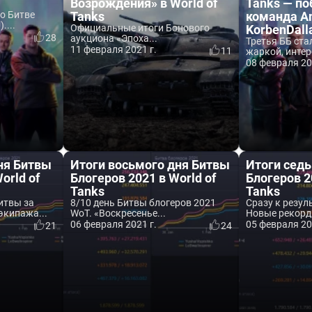
Возрождения» в World of
Tanks — по
о Битве
Tanks
команда A
....
Официальные итоги Бонового
KorbenDall
28
аукциона «Эпоха...
Третья ББ ста
11 февраля 2021 г.
11
жаркой, интере
08 февраля 20
ня Битвы
Итоги восьмого дня Битвы
Итоги сед
orld of
Блогеров 2021 в World of
Блогеров 2
Tanks
Tanks
итвы за
8/10 день Битвы блогеров 2021
Сразу к резул
экипажа...
WoT. «Воскресенье...
Новые рекорды
06 февраля 2021 г.
05 февраля 20
21
24