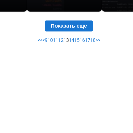
Показать ещё
<<
<
9
10
11
12
13
14
15
16
17
18
>>