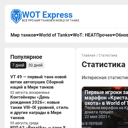
WOT Express
ВСЁ ПРО МИР ТАНКОВ И WORLD OF TANKS
Мир танков
World of Tanks
WoT: HEAT
Прочее
Обнов
Популярное
Главная
/
Статистика
Статистика
7 дней
30 дней
VT 49 — первый танк новой
Интересная статистик
ветки автопушек Сборной
наций в Мире танков
Первые игроки з
02 августа, воскресенье
Контейнеры «День
марафон «Криста
рождения 2026»: новые
охота» в World of
танки VIII–IX уровней, стиль
Первым марафон на Kp
доната прошёл...
и другие награды в Мире
22 мая 2021 г.
танков
05 августа, среда
RDT-62 «Řezačka» — танк X