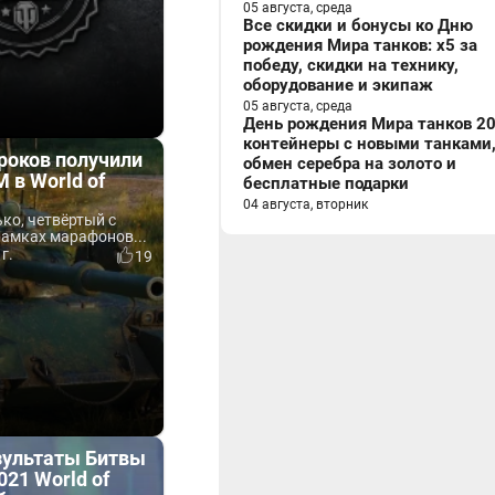
05 августа, среда
Все скидки и бонусы ко Дню
рождения Мира танков: x5 за
победу, скидки на технику,
оборудование и экипаж
05 августа, среда
День рождения Мира танков 20
контейнеры с новыми танками
роков получили
обмен серебра на золото и
M в World of
бесплатные подарки
04 августа, вторник
ко, четвёртый с
рамках марафонов...
г.
19
зультаты Битвы
021 World of