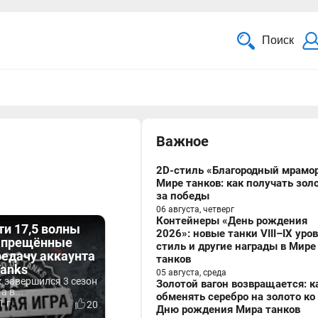
Поиск
Важное
2D-стиль «Благородный мрамор
Мире танков: как получать зол
за победы
06 августа, четверг
Контейнеры «День рождения
и 17,5 волны
2026»: новые танки VIII–IX уро
запрещённые
стиль и другие награды в Мире
редачу аккаунта
танков
Tanks
05 августа, среда
 завершился 3 сезон
Золотой вагон возвращается: к
а в...
обменять серебро на золото ко
 г.
20
Дню рождения Мира танков