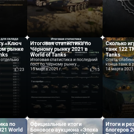
ту «Ключ
Итоговая статистика по
Сколько иг
ном рынке
Чёрному рынку 2021 в
танк 122 T
anks
World of Tanks
Tanks
 отдельно
Итоговая статистика и последний
Опять слабень
пост по Чёрному рынку...
конца танк в 
15 марта 2021 г.
14 марта 2021 
23
15
ика по
Официальные итоги
Итоги и ре
021 World
Бонового аукциона «Эпоха
блогеров 2