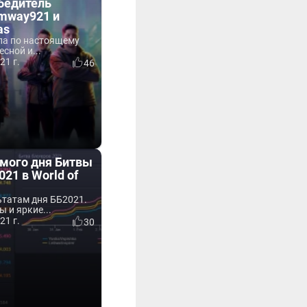
бедитель
mway921 и
as
ла по настоящему
сной и...
21 г.
46
ьмого дня Битвы
021 в World of
ьтатам дня ББ2021.
 и яркие...
21 г.
30