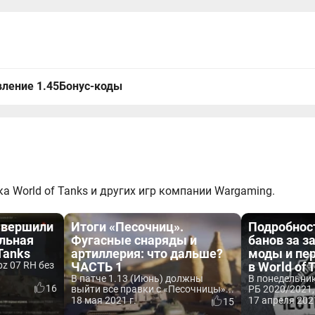
ление 1.45
Бонус-коды
а World of Tanks и других игр компании Wargaming.
авершили
Итоги «Песочниц».
Подробност
льная
Фугасные снаряды и
банов за 
 Tanks
артиллерия: что дальше?
моды и пе
z 07 RH без
ЧАСТЬ 1
в World of 
В патче 1.13 (Июнь) должны
В понедельник
16
выйти все правки с «Песочницы»...
РБ 2020/2021, 
18 мая 2021 г.
17 апреля 2021
15