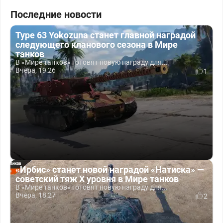
Последние новости
Type 63 Yokozuna станет главной наградой
следующего кланового сезона в Мире
танков
В «Мире танков» готовят новую награду для...
Вчера, 19:26
1
«Ирбис» станет новой наградой «Натиска» —
советский тяж X уровня в Мире танков
В «Мире танков» готовят новую награду для...
Вчера, 18:27
2