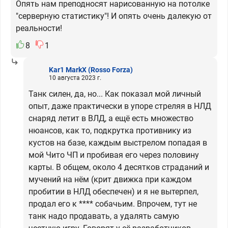
Опять нам преподносят нарисованную на потолке
"серверную статистику"! И опять очень далекую от
реальности!
8
1
Kar1 MarkX
(Rosso Forza)
10 августа 2023 г.
Танк силен, да, но... Как показал мой личный
опыт, даже практически в упоре стреляя в НЛД
снаряд летит в ВЛД, а ещё есть множество
нюансов, как то, подкрутка противнику из
кустов на базе, каждым выстрелом попадая в
мой Чито ЧП и пробивая его через половину
карты. В общем, около 4 десятков страданий и
мучений на нём (крит движка при каждом
пробитии в НЛД обеспечен) и я не вытерпел,
продал его к **** собачьим. Впрочем, тут не
танк надо продавать, а удалять самую