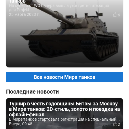
танков
На супертест WOT вчера вышла уже третья итерация
для Projekt...
25 марта 2023 г.
6
Все новости Мира танков
Последние новости
Турнир в честь годовщины Битвы за Москву
в Мире танков: 2D-стиль, золото и поездка на
офлайн-финал
В Мире танков стартовала регистрация на специальный...
Вчера, 09:48
2