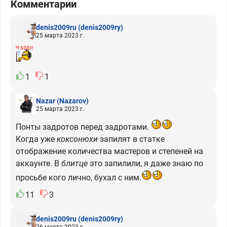
Комментарии
denis2009ru
(denis2009ry)
25 марта 2023 г.
1
1
Nazar
(Nazarov)
25 марта 2023 г.
Понты задротов перед задротами.
Когда уже
коксонюхи
запилят в статке
отображение количества мастеров и степеней на
аккаунте. В
блитце
это запилили, я даже знаю по
просьбе кого лично, бухал с ним.
11
3
denis2009ru
(denis2009ry)
26 марта 2023 г.