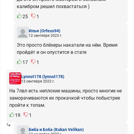
калибром решил похвастаться )
25
1
Илья
(Orfeus94)
12 сентября 2023 г.
Это просто блёхеры накатали на нём. Время
пройдёт и он опустится в стате
17
1
Lynnot178
(lynnot178)
13 сентября 2023 г.
На 7лвл есть неплохие машины, просто многие не
заморачиваются их прокачкой чтобы побыстрее
пройти к топам.
19
1
Биба и Боба
(Kukan Velikan)