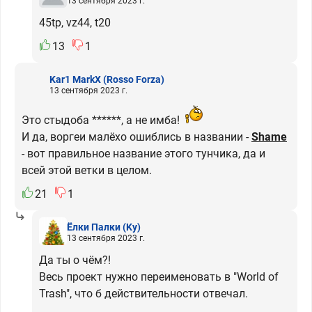
13 сентября 2023 г.
45tp, vz44, t20
13
1
Kar1 MarkX
(Rosso Forza)
13 сентября 2023 г.
Это стыдоба ******, а не имба!
И да, воргеи малёхо ошиблись в названии -
Shame
- вот правильное название этого тунчика, да и
всей этой ветки в целом.
21
1
Ёлки Палки
(Ky)
13 сентября 2023 г.
Да ты о чём?!
Весь проект нужно переименовать в "World of
Trash", что б действительности отвечал.