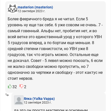
masterion
(masterion)
12 сентября 2023 г.
Более фееричного бреда я не читал. Если 5
уровень ну еще так себе. 6 уже совсем не очень. 7 -
самый говенный. Альфы нет, пробития нет, и во
всей ветке это единственный урод у которого УВН
5 градусов вперед, а по бортам еще меньше. 8
средней степени говнистости, но УВН уже 8
градусов, так что играть можно. Остальные еще
не докачал. Совет - 5 левел можно поюзать, 6 если
не жалко свободки можно пропустить, но 7
однозначно за чертежи и свободку - этот кактус не
стоит нервов.
32
2
Ялка
(Yalka Vappa)
12 сентября 2023 г.
да это он просто мастером и основным