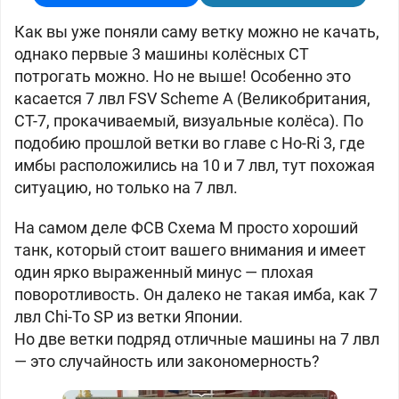
Как вы уже поняли саму ветку можно не качать,
однако первые 3 машины колёсных СТ
потрогать можно. Но не выше! Особенно это
касается 7 лвл FSV Scheme A (
Великобритания,
СТ-7, прокачиваемый, визуальные колёса). По
подобию прошлой ветки во главе с
Ho-Ri 3, где
имбы
расположились на 10 и 7 лвл, тут похожая
ситуацию, но только на 7 лвл.
На самом деле ФСВ Схема М просто хороший
танк, который стоит вашего внимания и имеет
один ярко выраженный минус — плохая
поворотливость. Он далеко не такая имба, как 7
лвл Chi-To SP из ветки Японии.
Но две ветки подряд отличные машины на 7 лвл
— это случайность или закономерность?