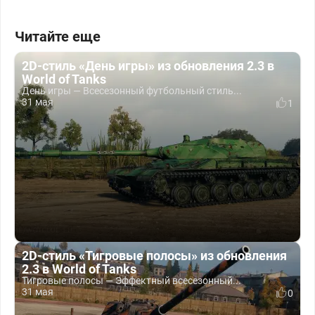
Читайте еще
2D-стиль «День игры» из обновления 2.3 в
World of Tanks
День игры — Всесезонный футбольный стиль...
31 мая
1
2D-стиль «Тигровые полосы» из обновления
2.3 в World of Tanks
Тигровые полосы — Эффектный всесезонный...
31 мая
0