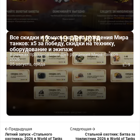
Все скидки и бонусы ко Дню рождения Мира
танков: x5 за победу, скидки на технику,
оборудование и экипаж
В рамках празднования Дня рождения Мира танков
2026...
05 августа, среда
9
Предыдущая
Следующая
Летний запуск «Стального
Стальной охотник: Битва за
охотника» 2026 в World of Tanks
трилистник 2026 в World of Tanks