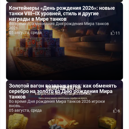
Контейнеры «День рождения 2026»: новые
танки VIII–IX уровней, стиль и другие
награды в Мире танков
Во время празднования Дня рождения Мира танков
2026...
05 августа, среда
11
Золотой вагон возвращается: как обменять
серебро на золото ко Дню рождения Мира
танков
Во время Дня рождения Мира танков 2026 игроки
вновь...
05 августа, среда
6