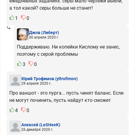
ежедневных заданиях. серы мало чертежи выели,
а тол какой? серы больше не станет!
1
0
Джов
(Либерт)
30 апреля 2020 г.
Поддерживаю. Ни копейки Кислому не занес,
поэтому с серой проблемы
3
0
Юрий Трофимов
(yltrofimov)
29 апреля 2020 г.
Про ваншот - это пурга... пусть чинят баланс. Если
не могут починить, пусть найдут кто сможет
4
0
Алексей
(LeSHeeK)
26 декабря 2020 г.