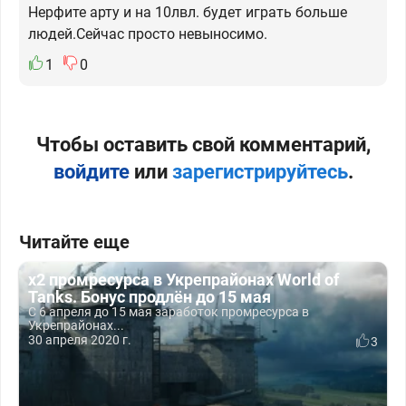
Нерфите арту и на 10лвл. будет играть больше
людей.Сейчас просто невыносимо.
1
0
Чтобы оставить свой комментарий,
войдите
или
зарегистрируйтесь
.
Читайте еще
х2 промресурса в Укрепрайонах World of
Tanks. Бонус продлён до 15 мая
С 6 апреля до 15 мая заработок промресурса в
Укрепрайонах...
30 апреля 2020 г.
3