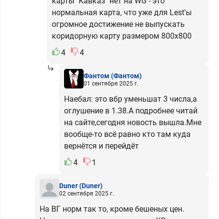
карты "Кавказ" нет на WG - это
нормальная карта, что уже для Lest'ы
огромное достижение не выпускать
коридорную карту размером 800х800
4
4
Фантом
(Фантом)
01 сентября 2025 г.
Наебал: это вбр уменьшат 3 числа,а
оглушение в 1.38.А подробнее читай
на сайте,сегодня новость вышла.Мне
вообще-то всё равно кто там куда
вернётся и перейдёт
4
1
Duner
(Duner)
02 сентября 2025 г.
На ВГ норм так то, кроме бешеных цен.