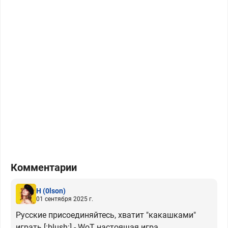
Комментарии
H
(0lson)
01 сентября 2025 г.
Русские присоединяйтесь, хватит "какашками"
играть [:blush:] - WoT настоящая игра