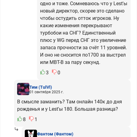
одно и тоже. Сомневаюсь что у Lest'ы
новый директор, скорее это сделано
чтобы остудить отток игроков. Ну
какие изменения перекрывают
турбобои на СНГ? Единственный
плюс у WG перед СНГ это увеличение
запаса прочности за счёт 11 уровней.
И оно не сносится по1700 за выстрел
или MBT-B за пару секунд.
3
0
Тим
(TulVl)
01 сентября 2025 г.
В смысле заманить? Там онлайн 140к до дня
рожденья и у Lest'ы 180. Большая разница?
8
1
Фантом
(Фантом)