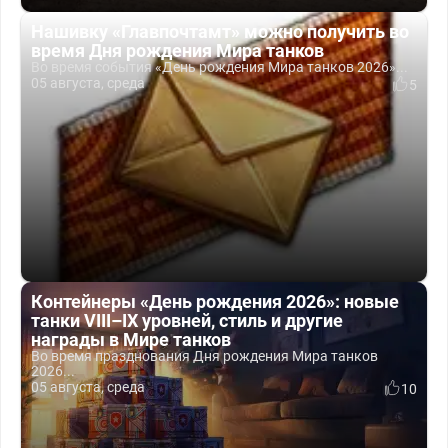
Нашивку «Главпочтамт» можно получить во
время Дня рождения Мира танков
Во время события «День рождения Мира танков 2026»...
05 августа, среда
5
Контейнеры «День рождения 2026»: новые
танки VIII–IX уровней, стиль и другие
награды в Мире танков
Во время празднования Дня рождения Мира танков
2026...
05 августа, среда
10