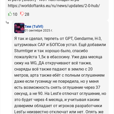
https://worldoftanks.eu/ru/news/updates/2-0-hub/
10
28
Тим
(TulVl)
01 сентября 2025 г.
Я так и сделал, терпеть от GPT, Gendarme, H-3,
штурмовых САУ и БОПСов устал. Ещё добавили
Sturmtiger и так хорошо было, спасибо
пожалуйста 1,5к в ебасосину. Уже два месяца
сижу на WG, ДА откручивают всё также,
снаряды всё также падают в землю с 20
метров, арта также ебёт с полным оглушением
даже если гусеницу не повредила, но у меня
есть возможность снять оглушение через 37
секунд, а не 90. На Lest'е отлючат оглушение, но
это будет через 4 месяца, и учитывая каким
доверием обладает от игроков разработчики
Lest'ы неизвестно отключат или нет. Опять же