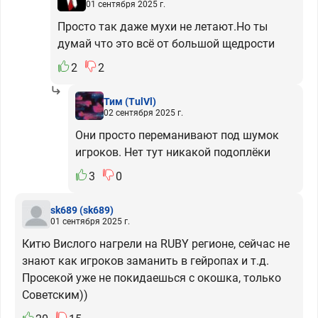
01 сентября 2025 г.
Просто так даже мухи не летают.Но ты
думай что это всё от большой щедрости
2
2
Тим
(TulVl)
02 сентября 2025 г.
Они просто переманивают под шумок
игроков. Нет тут никакой подоплёки
3
0
sk689
(sk689)
01 сентября 2025 г.
Китю Вислого нагрели на RUBY регионе, сейчас не
знают как игроков заманить в гейропах и т.д.
Просекой уже не покидаешься с окошка, только
Советским))