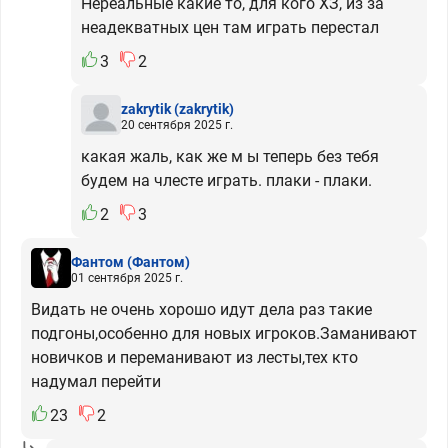
Нереальные какие то, для кого ХЗ, из за
неадекватных цен там играть перестал
3
2
zakrytik
(zakrytik)
20 сентября 2025 г.
какая жаль, как же м ы теперь без тебя
будем на члесте играть. плаки - плаки.
2
3
Фантом
(Фантом)
01 сентября 2025 г.
Видать не очень хорошо идут дела раз такие
подгоны,особенно для новых игроков.Заманивают
новичков и переманивают из лесты,тех кто
надумал перейти
23
2