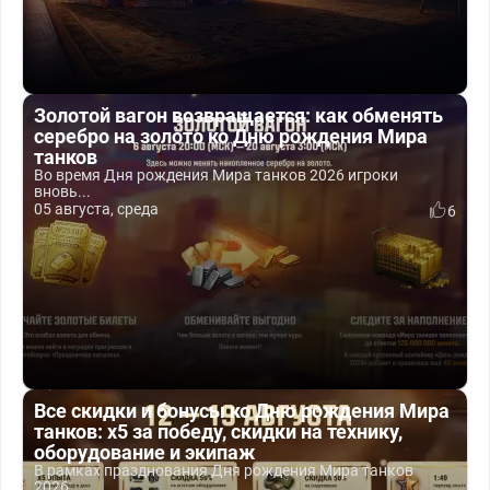
Золотой вагон возвращается: как обменять
серебро на золото ко Дню рождения Мира
танков
Во время Дня рождения Мира танков 2026 игроки
вновь...
05 августа, среда
6
Все скидки и бонусы ко Дню рождения Мира
танков: x5 за победу, скидки на технику,
оборудование и экипаж
В рамках празднования Дня рождения Мира танков
2026...