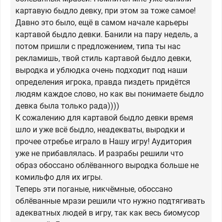
картавую быдло девку, при этом за тоже самое!
Давно это было, ещё в самом начале карьеры
картавой быдло девки. Банили на пару недель, а
потом пришли с предложением, типа ты нас
рекламишь, твой стиль картавой быдло девки,
выродка и ублюдка очень подходит под наши
определения игрока, правда пиздеть придётся
людям каждое слово, но как вы понимаете быдло
девка была только рада))))
К сожалению для картавой быдло девки время
шло и уже всё быдло, неадекваты, выродки и
прочее отребье играло в Нашу игру! Аудитория
уже не прибавлялась. И разрабы решили что
образ обоссано облёванного выродка больше не
комильфо для их игры.
Теперь эти поганые, никчёмные, обоссано
облёванные мрази решили что нужно подтягивать
адекватных людей в игру, так как весь биомусор