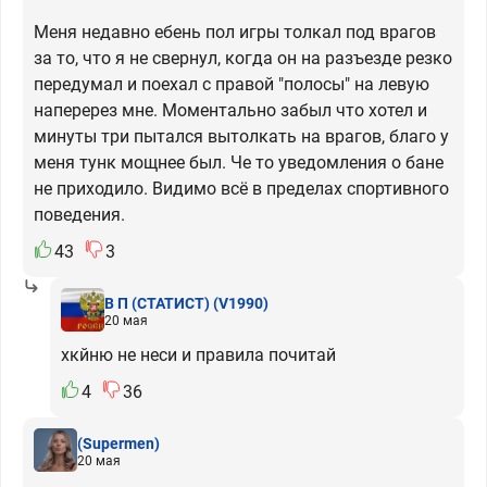
Меня недавно ебень пол игры толкал под врагов
за то, что я не свернул, когда он на разъезде резко
передумал и поехал с правой "полосы" на левую
наперерез мне. Моментально забыл что хотел и
минуты три пытался вытолкать на врагов, благо у
меня тунк мощнее был. Че то уведомления о бане
не приходило. Видимо всё в пределах спортивного
поведения.
43
3
В П (СТАТИСТ)
(V1990)
20 мая
хкйню не неси и правила почитай
4
36
(Supermen)
20 мая