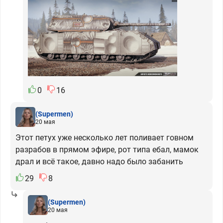
0
16
(Supermen)
20 мая
Этот петух уже несколько лет поливает говном
разрабов в прямом эфире, рот типа ебал, мамок
драл и всё такое, давно надо было забанить
29
8
(Supermen)
20 мая