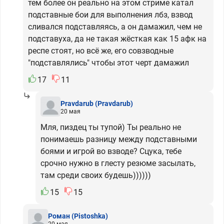
тем более он реально на этом стриме катал
подставные бои для выполнения лбз, взвод
сливался подставляясь, а он дамажил, чем не
подставуха, да не такая жёсткая как 15 афк на
респе стоят, но всё же, его совзводные
"подставлялись" чтобы этот черт дамажил
17
11
Pravdarub
(Pravdarub)
20 мая
Мля, пиздец ты тупой) Ты реально не
понимаешь разницу между подставными
боями и игрой во взводе? Сцука, тебе
срочно нужно в глесту резюме засылать,
там среди своих будешь))))))
15
15
Роман
(Pistoshka)
20 мая