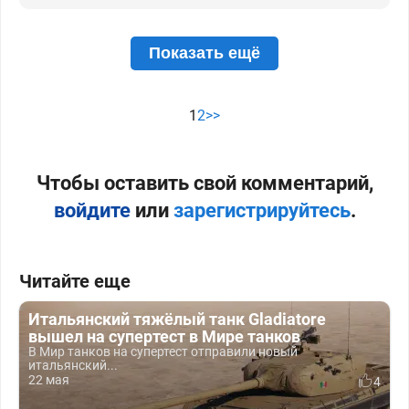
Показать ещё
1
2
>>
Чтобы оставить свой комментарий,
войдите
или
зарегистрируйтесь
.
Читайте еще
Итальянский тяжёлый танк Gladiatore
вышел на супертест в Мире танков
В Мир танков на супертест отправили новый
итальянский...
22 мая
4