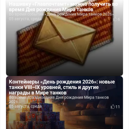
Нашивку «Главпочтамт» можно получить во
время Дня рождения Мира танков
Во время события «День рождения Мира танков 2026»...
05 августа, среда
6
Контейнеры «День рождения 2026»: новые
танки VIII–IX уровней, стиль и другие
награды в Мире танков
Во время празднования Дня рождения Мира танков
2026...
05 августа, среда
11