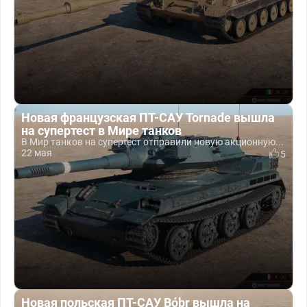
Новая французская ПТ-САУ Tornade вышла
на супертест в Мире танков
В Мир танков на супертест отправили новую акционную...
22 мая
5
Новая польская ПТ-САУ Bóbr вышла на