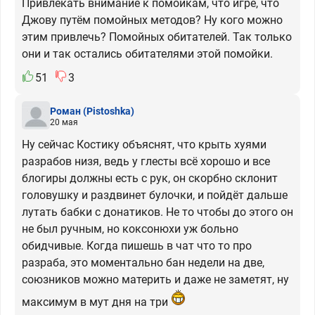
Привлекать внимание к помойкам, что игре, что
Джову путём помойных методов? Ну кого можно
этим привлечь? Помойных обитателей. Так только
они и так остались обитателями этой помойки.
51
3
Роман
(Pistoshka)
20 мая
Ну сейчас Костику объяснят, что крыть хуями
разрабов низя, ведь у глесты всё хорошо и все
блогиры должны есть с рук, он скорбно склонит
головушку и раздвинет булочки, и пойдёт дальше
лутать бабки с донатиков. Не то чтобы до этого он
не был ручным, но коксонюхи уж больно
обидчивые. Когда пишешь в чат что то про
разраба, это моментально бан недели на две,
союзников можно материть и даже не заметят, ну
максимум в мут дня на три