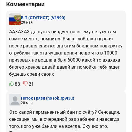
Комментарии
В П (СТАТИСТ)
(V1990)
20 мая
ААХАХАХ да пусть пиздует на вг ему петуху там
самое место , помнится была глобалка первая
после разделения когда этим бакланам подкрутку
отрубили так эта чушка доная не до что в 10000
призовых не вошла а был 60000 какой то ахахаха
блогер хренов давай давай вг помойка тебя ждёт
будешь среди своих
88
21
Поток Грязи
(noTok_rp9I3u)
20 мая
Это какой перманентный бан по счёту? Сенсация,
сенсация, мы в очередной раз забанили навсегда
того, кого уже банили на всегда. Скучно это.