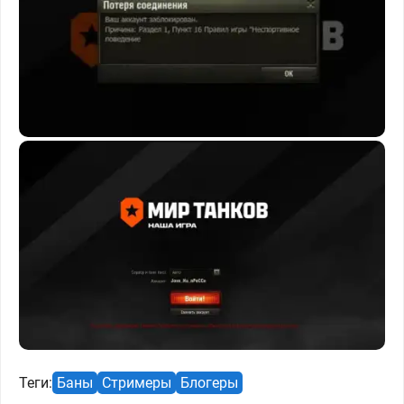
Теги:
Баны
Стримеры
Блогеры