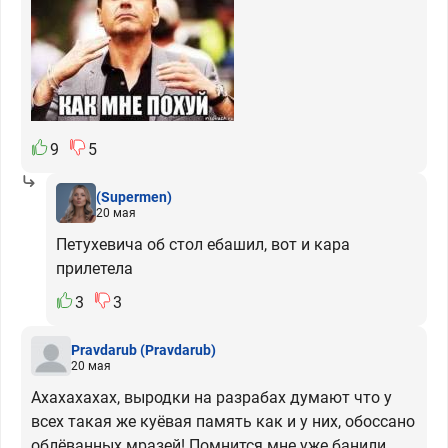
9
5
(Supermen)
20 мая
Петухевича об стол ебашил, вот и кара
прилетела
3
3
Pravdarub
(Pravdarub)
20 мая
Ахахахахах, выродки на разрабах думают что у
всех такая же куёвая память как и у них, обоссано
облёванных мразей! Помнится мне уже банили