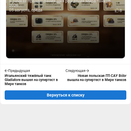
В рамках празднования Дня рождения Мира танков
2026...
05 августа, среда
8
Предыдущая
Следующая
Итальянский тяжёлый танк
Новая польская ПТ-САУ Bóbr
Gladiatore вышел на супертест в
вышла на супертест в Мире танков
Мире танков
Вернуться к списку