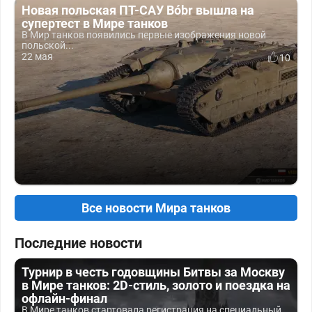
Новая польская ПТ-САУ Bóbr вышла на
супертест в Мире танков
В Мир танков появились первые изображения новой
польской...
22 мая
10
Все новости Мира танков
Последние новости
Турнир в честь годовщины Битвы за Москву
в Мире танков: 2D-стиль, золото и поездка на
офлайн-финал
В Мире танков стартовала регистрация на специальный...