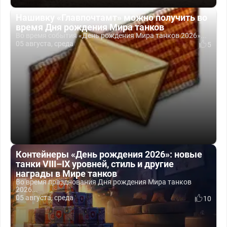
Нашивку «Главпочтамт» можно получить во
время Дня рождения Мира танков
Во время события «День рождения Мира танков 2026»...
05 августа, среда
5
Контейнеры «День рождения 2026»: новые
танки VIII–IX уровней, стиль и другие
награды в Мире танков
Во время празднования Дня рождения Мира танков
2026...
05 августа, среда
10