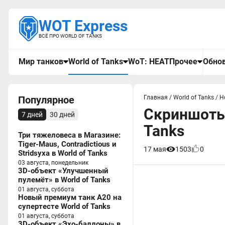
WOT Express
ВСЁ ПРО WORLD OF TANKS
Мир танков
World of Tanks
WoT: HEAT
Прочее
Обнов
Популярное
Главная
/
World of Tanks
/
Н
Скриншоты 
7 дней
30 дней
Tanks
Три тяжеловеса в Магазине:
Tiger-Maus, Contradictious и
17 мая
1503
0
Stridsyxa в World of Tanks
03 августа, понедельник
3D-объект «Улучшенный
пулемёт» в World of Tanks
01 августа, суббота
Новый премиум танк A20 на
супертесте World of Tanks
01 августа, суббота
3D-объект «Эхо-баллоны» в