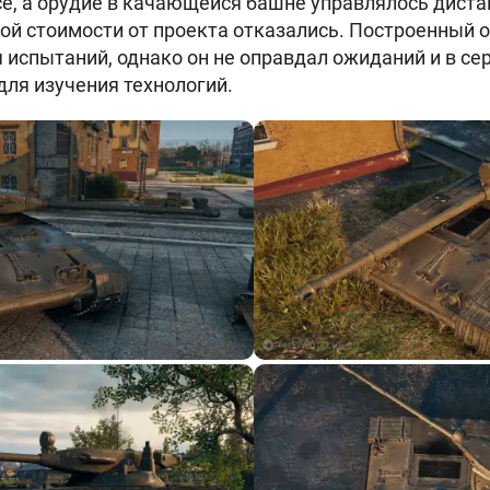
се, а орудие в качающейся башне управлялось диста
ой стоимости от проекта отказались. Построенный
 испытаний, однако он не оправдал ожиданий и в се
ля изучения технологий.