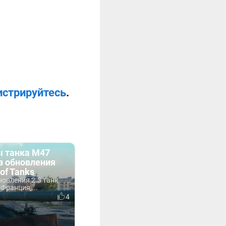
истрируйтесь
.
 танка M47
из обновления
 of Tanks
овления 2.3 танк
(Франция,...
4