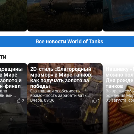
Все новости World of Tanks
ти
одовщины
2D-стиль «Благородный
Нашивку «
 в Мире
мрамор» в Мире танков:
можно пол
 золото и
как получать золото за
Дня рожде
йн-финал
победы
танков
вала
Его главная особенность —
Во время соб
льный...
возможность зарабатывать...
рождения Мира
Вчера, 09:36
05 августа, ср
2
2