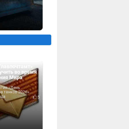
Главпочтамт»
учить во время
ния Мира
ытия «День
 танков 2026»...
еда
5