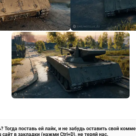
? Тогда поставь ей лайк, и не забудь оставить свой комм
 сайт в закладки (нажми Ctrl+D), не теряй нас.