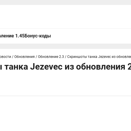
ление 1.45
Бонус-коды
овости
/
Обновления
/
Обновление 2.3
/
Скриншоты танка Jezevec из обновлени
танка Jezevec из обновления 2.