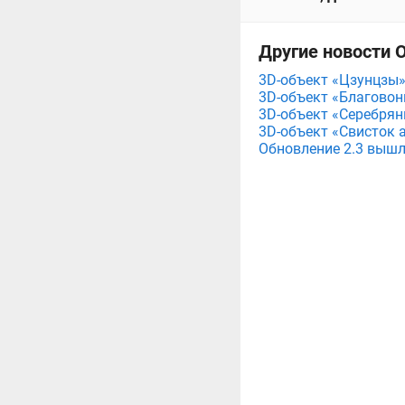
Другие новости О
3D-объект «Цзунцзы» 
3D-объект «Благовонн
3D-объект «Серебряны
3D-объект «Свисток а
Обновление 2.3 вышло