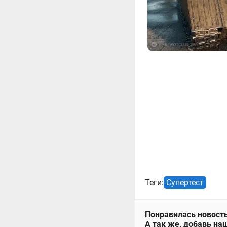
Теги:
Супертест
Понравилась новость
А так же, добавь наш