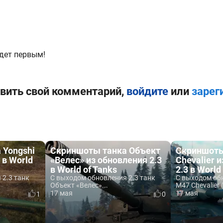
дет первым!
вить свой комментарий,
войдите
или
зарег
 Yongshi
Скриншоты танка Объект
Скриншоты
 в World
«Велес» из обновления 2.3
Chevalier 
в World of Tanks
2.3 в World
 2.3 танк
С выходом обновления 2.3 танк
С выходом обн
.
Объект «Велес»...
M47 Chevalier 
17 мая
17 мая
1
0