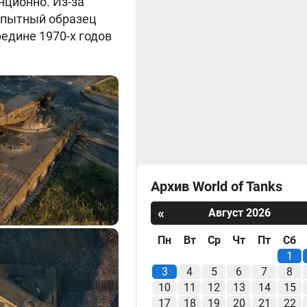
нционно. Из-за
 опытный образец
редине 1970-х годов
Архив World of Tanks
«
Август 2026
Пн
Вт
Ср
Чт
Пт
Сб
1
3
4
5
6
7
8
10
11
12
13
14
15
17
18
19
20
21
22