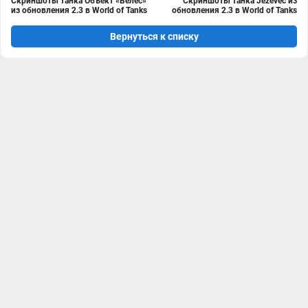
Скриншоты танка Объект «Велес»
Скриншоты танка Jezevec из
из обновления 2.3 в World of Tanks
обновления 2.3 в World of Tanks
Вернуться к списку