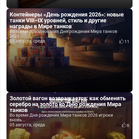
Контейнеры «День рождения 2026»: новые
танки VIII–IX уровней, стиль и другие
награды в Мире танков
Во время празднования Дня рождения Мира танков
2026...
05 августа, среда
11
Золотой вагон возвращается: как обменять
серебро на золото ко Дню рождения Мира
танков
Во время Дня рождения Мира танков 2026 игроки
вновь...
05 августа, среда
6