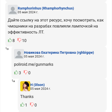
Ramphorinhus
(Rhamphorhynchus)
05 мая 2024 г.
Дайте ссылку на этот ресурс, хочу посмотреть, как
чмошники на разрабах повлияли лампочкой на
эффективность ЛТ.
8
10
Новикова Екатерина Петровна
(rghbigqw)
05 мая 2024 г.
poliroid.me/gunmarks
3
0
H
(0lson)
05 мая 2024 г.
Thanks
1
0