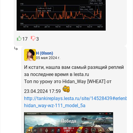
17
3
H
(0lson)
05 мая 2024 г.
И кстати, нашла вам самый разящий реплей
за последнее время в lesta.ru
Топ по урону это Hidan_Way [WHEAT] от
23.04.2024 17:59
http://tankireplays.lesta.ru/site/14528439#erlenber
hidan_way-wz-111_model_5a