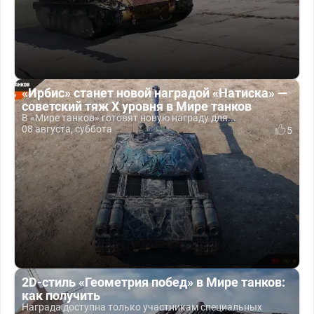
«Ирбис» станет новой наградой «Натиска» —
советский тяж X уровня в Мире танков
В «Мире танков» готовят новую награду для...
08 августа, суббота
5
2D-стиль «Геометрия побед» в Мире танков:
как получить
Награда доступна только участникам специальных