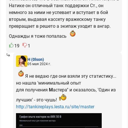
Натике он отличный танк поддержки Ст., он
немного за ними не успевает и вступает в бой
вторым, выдавая кассету вражескому танку
превращает в решето а экипаж уходит в ангар.
Однажды я тоже попалась
19
1
H
(0lson)
05 мая 2024 г.
Я не ведаю где они взяли эту статистику...
но нашла 'минимальный опыт
для получения
М
астера" и оказалось, 'Один из
лучших' - это чушь!
http://tankireplays.lesta.ru/site/master