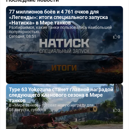
77 миллионов боёв и 4 761 очков для
«Легенды»: итоги специального запуска
«Натиска» в Мире танков
Разбираемся, какие танки пользовались наибольшей
популярностью...
Сегодня, 08:51
0
Type 63 Yokozuna станет главной наградой
следующего кланового сезона в Мире
танков
В «Мире танков» готовят новую награду для...
08 августа, суббота
3