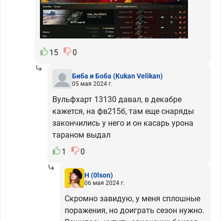
15
0
Биба и Боба
(Kukan Velikan)
05 мая 2024 г.
Вульфхарт 13130 давал, в декабре
кажется, на фв215б, там еще снаряды
закончились у него и он касарь урона
тараном выдал
1
0
H
(0lson)
06 мая 2024 г.
Скромно завидую, у меня сплошные
поражения, но доиграть сезон нужно.