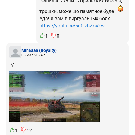
Решилась купить орионских боксов,
трошки, може що памятное буде
Удачи вам в виртуальных боях
https://youtu.be/sn0jzbZoVkw
1
0
Mihaaaa
(Royalty)
05 мая 2024 г.
.//
1
12