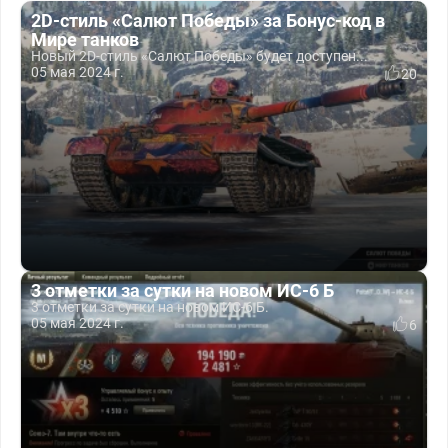
2D-стиль «Салют Победы» за Бонус-код в
Мире танков
Новый 2D-стиль «Салют Победы» будет доступен...
05 мая 2024 г.
20
3 отметки за сутки на новом ИС-6 Б
3 отметки за сутки на новом ИС-6 Б.
05 мая 2024 г.
6