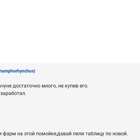
hamphorhynchus)
чуне достаточно много, не купив его.
 заработал.
и фарм на этой помойке,давай пили таблицу по новой.