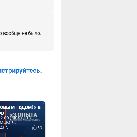
фр вообще не было.
истрируйтесь
.
Новым годом!» в
ов
12:00 (МСК) до 9
МСК) в...
23 г.
59