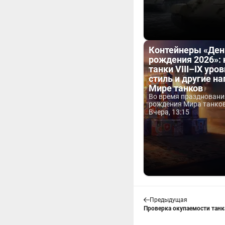
Контейнеры «Ден
рождения 2026»:
танки VIII–IX уров
стиль и другие н
Мире танков
Во время праздновани
рождения Мира танков 
Вчера, 13:15
Предыдущая
Проверка окупаемости танка