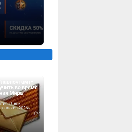
Главпочтамт»
учить во время
ния Мира
ытия «День
 танков 2026»...
4