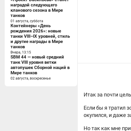
наградой следующего
кланового сезона в Мире
танков
01 августа, суббота
Контейнеры «День
рождения 2026»: новые
танки VIII–IX уровней, стиль
и другие награды в Мире
танков
Вчера, 13:15
SBM 44 — новый средний
танк VIII уровня ветки
автопушек Сборной наций в
Мире танков
02 августа, воскресенье
Итак за почти целы
Если бы я тратил з
окупился, и даже з
Но так как мне при