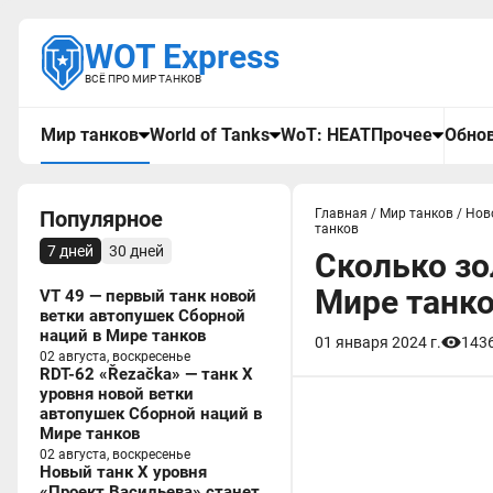
WOT Express
ВСЁ ПРО МИР ТАНКОВ
Мир танков
World of Tanks
WoT: HEAT
Прочее
Обнов
Популярное
Главная
/
Мир танков
/
Нов
танков
7 дней
30 дней
Сколько зо
Мире танк
VT 49 — первый танк новой
ветки автопушек Сборной
наций в Мире танков
01 января 2024 г.
143
02 августа, воскресенье
RDT-62 «Řezačka» — танк X
уровня новой ветки
автопушек Сборной наций в
Мире танков
02 августа, воскресенье
Новый танк X уровня
«Проект Васильева» станет