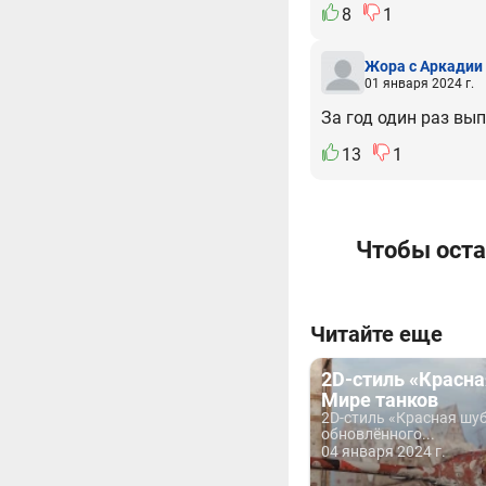
8
1
Жора с Аркадии
01 января 2024 г.
За год один раз вып
13
1
Чтобы оста
Читайте еще
2D-стиль «Красна
Мире танков
2D-стиль «Красная шуб
обновлённого...
04 января 2024 г.