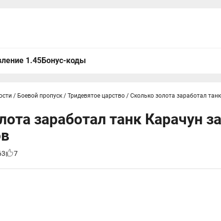
ление 1.45
Бонус-коды
ости
/
Боевой пропуск
/
Тридевятое царство
/
Сколько золота заработал танк
лота заработал танк Карачун за
ов
63
7