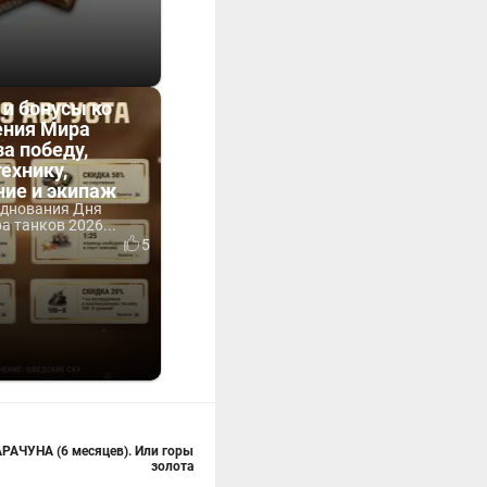
 и бонусы ко
ния Мира
за победу,
технику,
ние и экипаж
зднования Дня
 танков 2026...
5
АРАЧУНА (6 месяцев). Или горы
золота