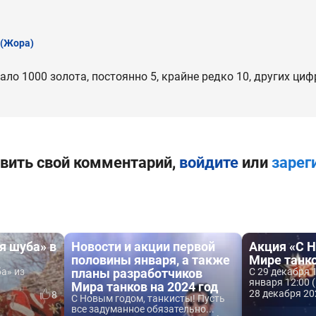
(Жора)
ало 1000 золота, постоянно 5, крайне редко 10, других ци
вить свой комментарий,
войдите
или
зарег
я шуба» в
Новости и акции первой
Акция «С 
половины января, а также
Мире танк
а» из
планы разработчиков
С 29 декабря 
января 12:00 (
Мира танков на 2024 год
28 декабря 20
8
С Новым годом, танкисты! Пусть
все задуманное обязательно...