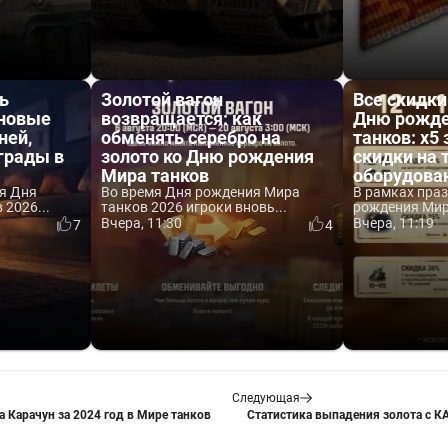
ь
Золотой вагон
Все скидки
 новые
возвращается: как
Дню рожде
ней,
обменять серебро на
танков: x5 
аграды в
золото ко Дню рождения
скидки на 
Мира танков
оборудова
я Дня
Во время Дня рождения Мира
В рамках пра
2026...
танков 2026 игроки вновь...
рождения Мира
Вчера, 11:30
Вчера, 11:19
7
4
Следующая
 Карачун за 2024 год в Мире танков
Статистика выпадения золота с К