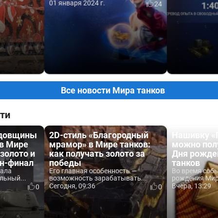
01 января 2024 г.
24
Все новости Мира танков
ти
одовщины
2D-стиль «Благородный
Нашивку «
 в Мире
мрамор» в Мире танков:
можно пол
 золото и
как получать золото за
Дня рожде
йн-финал
победы
танков
вала
Его главная особенность —
Во время соб
льный...
возможность зарабатывать...
рождения Мира
Сегодня, 09:36
Вчера, 13:29
0
0