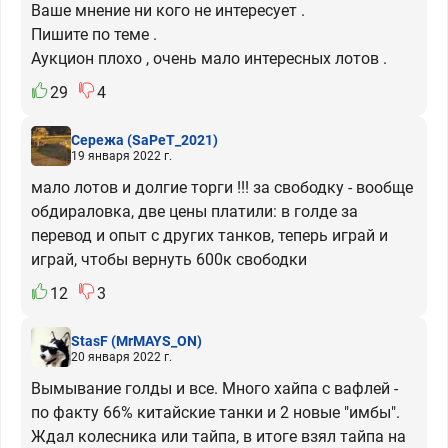
Ваше мнение ни кого не интересует .
Пишите по теме .
Аукцион плохо , очень мало интересных лотов .
29
4
Сережа
(SaPeT_2021)
19 января 2022 г.
мало лотов и долгие торги !!! за свободку - вообще
обдираловка, две цены платили: в голде за
перевод и опыт с других танков, теперь играй и
играй, чтобы вернуть 600к свободки
12
3
StasF
(MrMAYS_ON)
20 января 2022 г.
Вымывание голды и все. Много хайпа с вафлей -
по факту 66% китайские танки и 2 новые "имбы".
Ждал колесника или тайпа, в итоге взял тайпа на