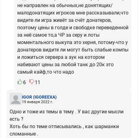
не направлен на обычных,не донятящих/
малодонатящих игроков мне рассказывали,что
видите ли игра живёт за счёт донатеров,
поэтому цены в голде и свободке переведенной
за неё самое то,а ЧР за серу и лоты
моментального выкупа это херня, потому-что у
донатеров видите ли могут быть слабые компы
и ложиться сервера а аук на котором
набивают цены за любой танк до 20к это
самый кайф,то что надо
6
11
IGOR
(IGOREEXA)
19 января 2022 г.
Одно и тоже из темы в тему . У вас другие мысли
есть ?
Хоть бы по теме отписывались , как шарманки
сломанные .