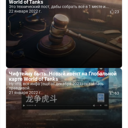
World of Tanks
Это технический пост, дабы собрать всё в 1 месте и...
22 января 2022 г.
23
Чифтейну быть. Новый ивент на Глобальной
карте World of Tanks
Ну что, вся инфа (ещё от декабря 2021) оказалась
правдивой....
21 января 2022 г.
63