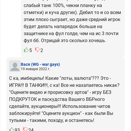
слабый танк 100%, чекни планку на
отметки) и куча других). Дебил то и со всем
этим плохо сыграет, но даже средний игрок
будет делать напарядок больше на
защитнике на фул голде, чем на ис 3 почти
фул бб. Отрицай это сколько хочешь.
5
2
Вася
(WG - war gays)
19 января 2022 г.
С ка, имбецилы! Какие "лоты, валюта"??? Это -
ИГРА!!! В ТАНКИ!!!, с ка! Все не нахапаетесь никак?
"Оцените видео и прорисовку артов" - игру БЕЗ
ПОДКРУТОК и паскудства Вашего ВБРного
сделайте, аукционеры!!! Использование читов
заблокируйте! "Оцените аукцион" - как были Вы
тупыми - такими, походу, и останетесь!
93
24