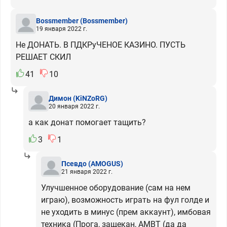
Bossmember
(Bossmember)
19 января 2022 г.
Не ДОНАТЬ. В ПДКРуЧЕНОЕ КАЗИНО. ПУСТЬ
РЕШАЕТ СКИЛ
41
10
Димон
(KiNZoRG)
20 января 2022 г.
а как донат помогает тащить?
3
1
Псевдо
(AMOGUS)
21 января 2022 г.
Улучшенное оборудование (сам на нем
играю), возможность играть на фул голде и
не уходить в минус (прем аккаунт), имбовая
техника (Прога, защекан, АМВТ (да да