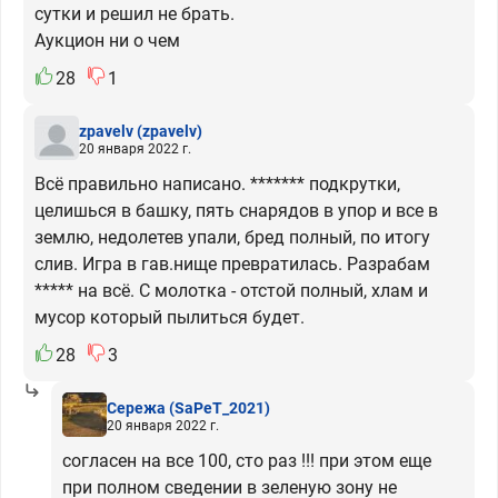
сутки и решил не брать.
Аукцион ни о чем
28
1
zpavelv
(zpavelv)
20 января 2022 г.
Всё правильно написано. ******* подкрутки,
целишься в башку, пять снарядов в упор и все в
землю, недолетев упали, бред полный, по итогу
слив. Игра в гав.нище превратилась. Разрабам
***** на всё. С молотка - отстой полный, хлам и
мусор который пылиться будет.
28
3
Сережа
(SaPeT_2021)
20 января 2022 г.
согласен на все 100, сто раз !!! при этом еще
при полном сведении в зеленую зону не