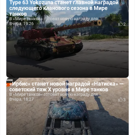
Type 63 Yokozuna станет главной наградой
следующего кланового сезона в Мире
танков
В «Мире танков» готовят новую награду для...
Вчера, 19:26
2
«Ирбис» станет новой наградой «Натиска» —
советский тяж X уровня в Мире танков
В «Мире танков» готовят новую награду для...
Вчера, 18:27
3