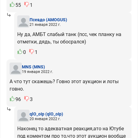
55
1
Псевдо
(AMOGUS)
21 января 2022 г.
Ну да, АМБТ слабый танк (псс, чек планку на
отметки, дядь, ты обосрался)
0
1
MNS
(MNS)
19 января 2022 г.
А что тут скажешь? Говно этот аукцион и лоты
говно.
96
3
qlO_oIp
(qlO_oIp)
20 января 2022 г.
Наконец то адекватная реакция,ато на Ютубе
под коментом про то,что этот аукцион вообще