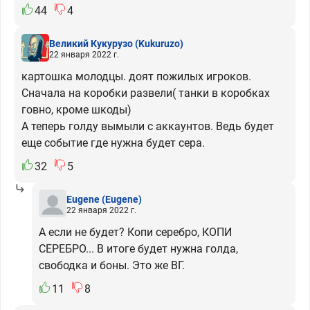
44
4
Великий Кукурузо
(Kukuruzo)
22 января 2022 г.
картошка молодцы. доят пожилых игроков.
Сначала на коробки развели( танки в коробках
говно, кроме шкоды)
А теперь голду вымыли с аккаунтов. Ведь будет
еще событие где нужна будет сера.
32
5
Eugene
(Eugene)
22 января 2022 г.
А если не будет? Копи серебро, КОПИ
СЕРЕБРО... В итоге будет нужна голда,
свободка и боны. Это же ВГ.
11
8