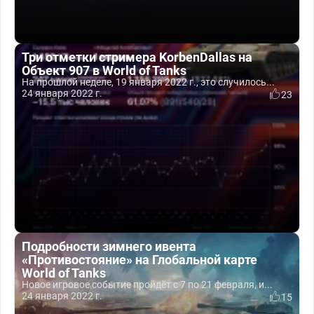
Три отметки стримера KorbenDallas на
Объект 907 в World of Tanks
На прошлой неделе, 19 января 2022 г., это случилось...
24 января 2022 г.
23
Подробности зимнего ивента
«Противостояние» на Глобальной карте
World of Tanks
Новое игровое событие пройдёт с 7 по 21 февраля, и...
24 января 2022 г.
15