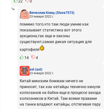
22
0
Вячеслав Клюц
(Slava7572)
23 января 2022 г.
помимо того,что там люди умнее как
показывает статистика вот этого
аукциона,так еще и законы
существуют,самая дикая ситуация для
картофеля
14
4
ast
(ast)
23 января 2022 г.
Китай минским бомжам ничего не
приносит, так как кетайцы технично кинули
колхозанов на бабки еще в процессе захода
колхозников в Китай. Там всеми правами
на танки владеют китайцы, отстегивая пару