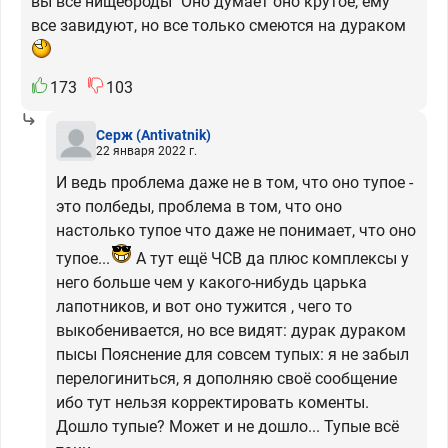
вы все нищеброды" Оно думает оно крутое, ему
все завидуют, но все только смеются на дураком
173
103
Серж
(Antivatnik)
22 января 2022 г.
И ведь проблема даже не в том, что оно тупое -
это полбеды, проблема в том, что оно
настолько тупое что даже не понимает, что оно
тупое...
А тут ещё ЧСВ да плюс комплексы у
него больше чем у какого-нибудь царька
лапотников, и вот оно тужится , чего то
выкобенивается, но все видят: дурак дураком
пысы Пояснение для совсем тупых: я не забыл
перелогиниться, я дополняю своё сообщение
ибо тут нельзя корректировать коменты.
Дошло тупые? Может и не дошло... Тупые всё