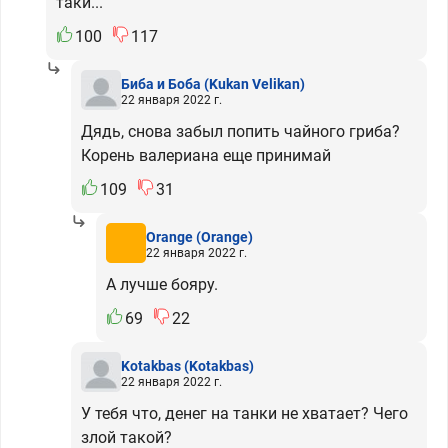
таки...
100
117
Биба и Боба
(Kukan Velikan)
22 января 2022 г.
Дядь, снова забыл попить чайного гриба?
Корень валериана еще принимай
109
31
Orange
(Orange)
22 января 2022 г.
А лучше бояру.
69
22
Kotakbas
(Kotakbas)
22 января 2022 г.
У тебя что, денег на танки не хватает? Чего
злой такой?