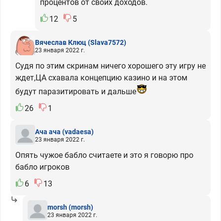
процентов от своих доходов.
12
5
Вячеслав Клюц
(Slava7572)
23 января 2022 г.
Судя по этим скринам ничего хорошего эту игру не
ждет,ЦА схавала концепцию казино и на этом
будут паразитировать и дальше
26
1
Ача ача
(vadaesa)
23 января 2022 г.
Опять чужое бабло считаете и это я говорю про
бабло игроков
6
13
morsh
(morsh)
23 января 2022 г.