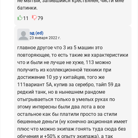
не мытый, запившийся крестьянен, чисти мне
батинки.
11
79
эд
(ed)
23 января 2022 г.
главное другое что 3 из 5 машин это
повторяющее, то есть такие же характеристики
что и были не лучше не хуже, 113 можно
получить из коллекционной техники при
достижение 10 ур у китайцев, того же
111вариант 5А, купив за серебро, тайп 59 да
редкий танк, но в нынешнем рандоме
отыгрываеться только в умелых руках по
этому интересны были два лота а все
остальное как бы платили просто за стили
бешенные деньги (ну конечно акционная имеет
плюс что можно экипаж гонять туда сюда без
обучения и +50% к опыту экипажа), а так