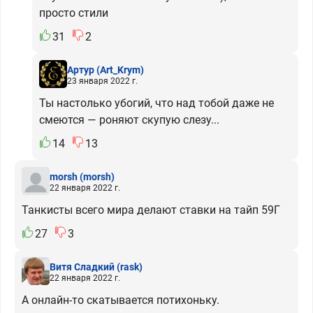
просто стили
31
2
Артур
(Art_Krym)
23 января 2022 г.
Ты настолько убогий, что над тобой даже не
смеются — роняют скупую слезу...
14
13
morsh
(morsh)
22 января 2022 г.
Танкисты всего мира делают ставки на тайп 59Г
27
3
Витя Сладкий
(rask)
22 января 2022 г.
А онлайн-то скатывается потихоньку.