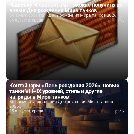
Нашивку «Главпочтамт» можно получить во
время Дня рождения Мира танков
Во время события «День рождения Мира танков 2026»...
05 августа, среда
7
Контейнеры «День рождения 2026»: новые
танки VIII–IX уровней, стиль и другие
награды в Мире танков
Во время празднования Дня рождения Мира танков
2026...
05 августа, среда
13