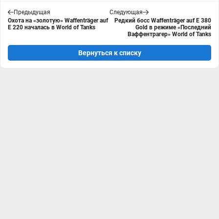
Предыдущая
Следующая
Охота на «золотую» Waffenträger auf
Редкий босс Waffenträger auf E 380
E 220 началась в World of Tanks
Gold в режиме «Последний
Ваффентрагер» World of Tanks
Вернуться к списку