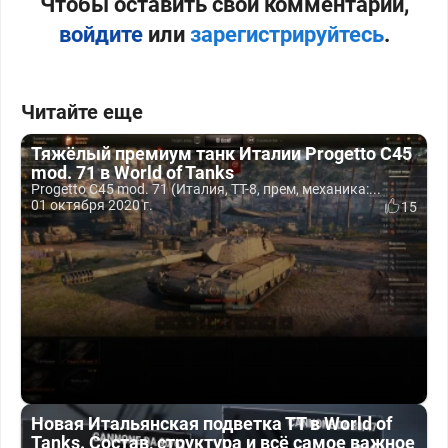
Чтобы оставить свой комментарий,
войдите
или
зарегистрируйтесь
.
Читайте еще
Тяжёлый премиум танк Италии Progetto C45
mod. 71 в World of Tanks
Progetto C45 mod. 71 (Италия, ТТ-8, прем, механика:...
01 октября 2020 г.
15
Новая Итальянская подветка ТТ в World of
Tanks. Состав, структура и всё самое важное