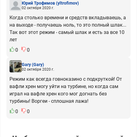
Юрий Трофимов
(yltrofimov)
02 октября 2020 г.
Когда столько времени и средств вкладываешь, а
на выходе - получаешь ноль, то это полный шлак...
Так вот этот режим - самый шлак и есть за все 10
лет
0
0
Gary
(Gary)
02 октября 2020 г.
Режим как всегда говноказино с подкруткой! От
вафли хрен могу уйти на турбине, но когда сам
играл на вафле хрен кого мог догнать без
турбины! Воргеи - сплошная лажа!
0
0