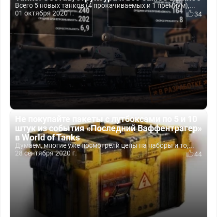
Всего 5 новых танков (4 прокачиваемых и 1 премиум),...
01 октября 2020 г.
34
Не покупайте пакеты с лутбоксами по 5 и 10
штук из события «Последний Ваффентрагер»
в World of Tanks
Думаем, многие уже посмотрели цены на наборы и то,...
28 сентября 2020 г.
44