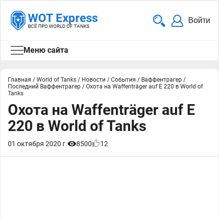
WOT Express
Войти
ВСЁ ПРО WORLD OF TANKS
Меню сайта
Главная
/
World of Tanks
/
Новости
/
События
/
Ваффентрагер
/
Последний Ваффентрагер
/
Охота на Waffenträger auf E 220 в World of
Tanks
Охота на Waffenträger auf E
220 в World of Tanks
01 октября 2020 г.
8500
12