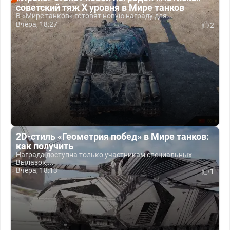
советский тяж X уровня в Мире танков
В «Мире танков» готовят новую награду для...
Вчера, 18:27
2
2D-стиль «Геометрия побед» в Мире танков:
как получить
Награда доступна только участникам специальных
Вылазок,...
Вчера, 18:13
1