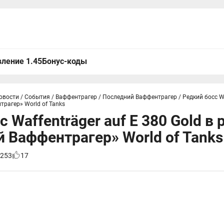
ление 1.45
Бонус-коды
овости
/
События
/
Ваффентрагер
/
Последний Ваффентрагер
/
Редкий босс Wa
рагер» World of Tanks
с Waffenträger auf E 380 Gold в
 Ваффентрагер» World of Tanks
253
17