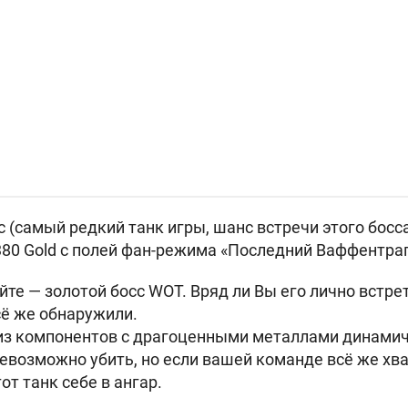
 (самый редкий танк игры, шанс встречи этого босса
 380 Gold с полей фан-режима «Последний Ваффентраг
айте — золотой босс WOT. Вряд ли Вы его лично встрет
сё же обнаружили.
т из компонентов с драгоценными металлами динам
невозможно убить, но если вашей команде всё же хва
от танк себе в ангар.