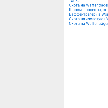
Tanks
Охота на Waffenträger
Шансы, проценты, ст
Ваффентрагер» в Worl
Охота на «золотую» W
Охота на Waffenträger