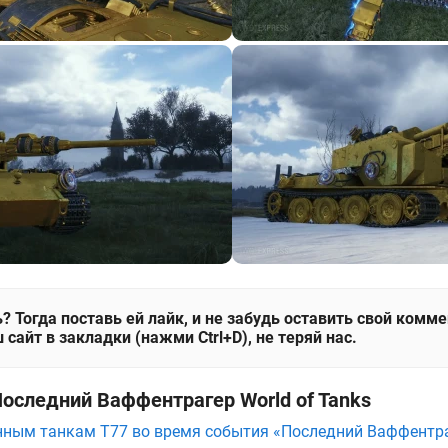
? Тогда поставь ей лайк, и не забудь оставить свой комм
 сайт в закладки (нажми Ctrl+D), не теряй нас.
Последний Ваффентрагер World of Tanks
нным танкам T77 во время события «Последний Ваффентраг