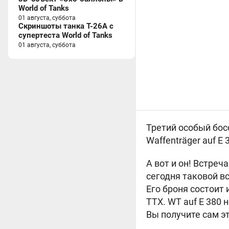
World of Tanks
01 августа, суббота
Скриншоты танка T-26A с
супертеста World of Tanks
01 августа, суббота
Третий особый босс
Waffenträger auf E
А вот и он! Встреч
сегодня таковой в
Его броня состои
ТТХ. WT auf E 380 
Вы получите сам эт