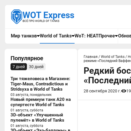
WOT Express
ВСЁ ПРО WORLD OF TANKS
Мир танков
World of Tanks
WoT: HEAT
Прочее
Обнов
Популярное
Главная
/
World of Tanks
/
Н
режиме «Последний Ваффент
7 дней
30 дней
Редкий бос
«Последний
Три тяжеловеса в Магазине:
Tiger-Maus, Contradictious и
Stridsyxa в World of Tanks
28 сентября 2020 г.
19
03 августа, понедельник
Новый премиум танк A20 на
супертесте World of Tanks
01 августа, суббота
3D-объект «Улучшенный
пулемёт» в World of Tanks
01 августа, суббота
3D-объект «Эхо-баллоны» в