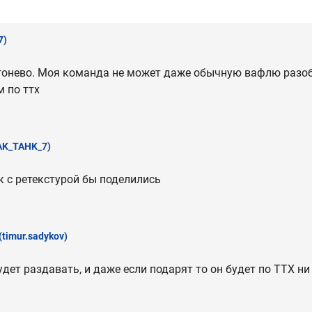
7)
а гонево. Моя команда не может даже обычную вафлю разобр
м по ттх
AK_TAHK_7)
 с ретекстурой бы поделились
(timur.sadykov)
будет раздавать, и даже если подарят то он будет по ТТХ ни