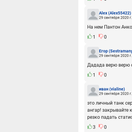
Alex
(Alex55422)
29 сентября 2020 г.
На нем Пантон Анко
1
0
Егор
(Sestraman
29 сентября 2020 г.
Дадада верю верю 
1
0
иван
(vialine)
29 сентября 2020 г.
это личный танк сер
ангар! закрывайте к
резко падать стати
3
0