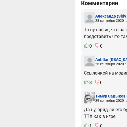
Комментарии
Александр
(Sldv
28 сентября 2020 г.
Та ну нафиг, что з
представить что та
0
0
Antillar
(KBAC_K
28 сентября 2020 г.
Ссылочкой на модик
3
0
Тимур Садыков
29 сентября 2020 г.
Да ну, вряд-ли его 
ТТХ как в игре.
1
0