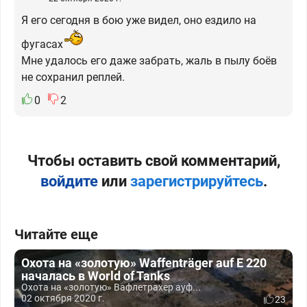
Я его сегодня в бою уже видел, оно ездило на
фугасах
Мне удалось его даже забрать, жаль в пылу боёв
не сохранил реплей.
0
2
Чтобы оставить свой комментарий,
войдите
или
зарегистрируйтесь
.
Читайте еще
Охота на «золотую» Waffenträger auf E 220
началась в World of Tanks
Охота на «золотую» Вафлетрахер ауф...
02 октября 2020 г.
23