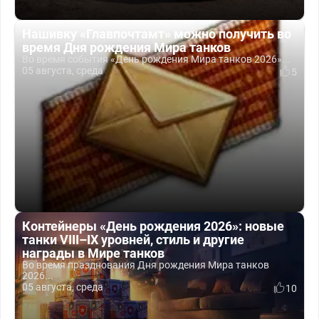
Нашивку «Главпочтамт» можно получить во
время Дня рождения Мира танков
Во время события «День рождения Мира танков 2026»...
05 августа, среда
5
Контейнеры «День рождения 2026»: новые
танки VIII–IX уровней, стиль и другие
награды в Мире танков
Во время празднования Дня рождения Мира танков
2026...
05 августа, среда
10