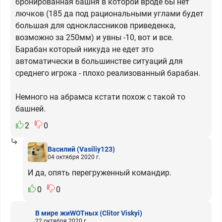
бронированная башня в которой вроде бы нет
лючков (185 да под рациональными углами будет
большая для одноклассников приведенка,
возможно за 250мм) и увны -10, вот и все.
Барабан который никуда не едет это
автоматически в большинстве ситуаций для
среднего игрока - плохо реализованный барабан.
Немного на абрамса кстати похож с такой то
башней.
2
0
Василий
(Vasiliy123)
04 октября 2020 г.
И да, опять перегруженный командир.
0
0
В мире жиWOTных
(Clitor Viskyi)
22 октября 2020 г.