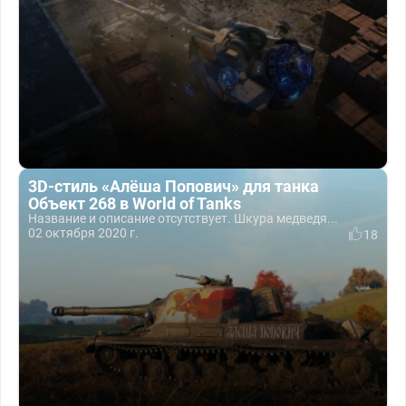
3D-стиль «Алёша Попович» для танка
Объект 268 в World of Tanks
Название и описание отсутствует. Шкура медведя...
02 октября 2020 г.
18