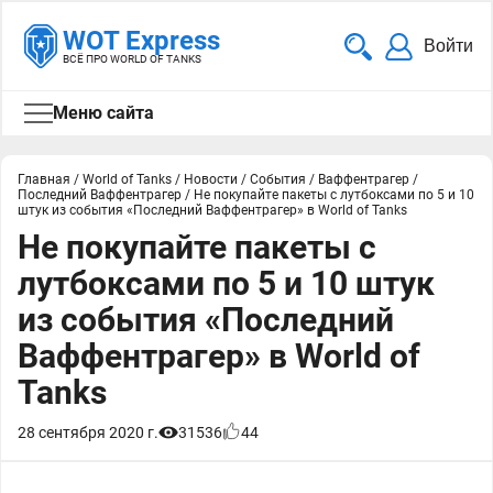
WOT Express
Войти
ВСЁ ПРО WORLD OF TANKS
Меню сайта
Главная
/
World of Tanks
/
Новости
/
События
/
Ваффентрагер
/
Последний Ваффентрагер
/
Не покупайте пакеты с лутбоксами по 5 и 10
штук из события «Последний Ваффентрагер» в World of Tanks
Не покупайте пакеты с
лутбоксами по 5 и 10 штук
из события «Последний
Ваффентрагер» в World of
Tanks
28 сентября 2020 г.
31536
44