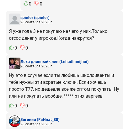
0
0
spieler
(spieler)
28 сентября 2020 г.
Я уже года 3 не покупаю не чего у них.Только
отсос денег у игроков.Когда нажрутся?
0
0
Леха длинный член
(Lehadlinnijhui)
28 сентября 2020 г.
Ну это в случае если ты любишь школоивенты и
тебе нужны эти всратые ключи. Если хочешь
просто Т77, но дешевле все же оптом покупать. Ну
или не покупать вообще, ***** этих варгеев
0
0
Евгений
(FaNnat_88)
28 сентября 2020 г.