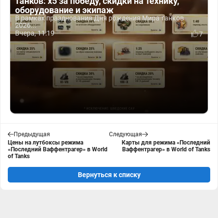
танков: x5 за победу, скидки на технику,
оборудование и экипаж
В рамках празднования Дня рождения Мира танков
2026...
Вчера, 11:19
7
Предыдущая
Следующая
Цены на лутбоксы режима
Карты для режима «Последний
«Последний Ваффентрагер» в World
Ваффентрагер» в World of Tanks
of Tanks
Вернуться к списку