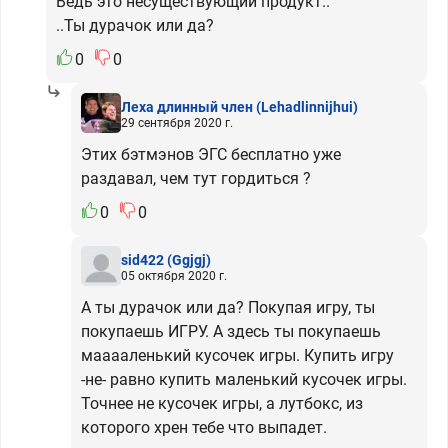
Ведь это несуществующий продукт..
..Ты дурачок или да?
0
0
Леха длинный член
(Lehadlinnijhui)
29 сентября 2020 г.
Этих бэтмэнов ЭГС бесплатно уже
раздавал, чем тут гордиться ?
0
0
sid422
(Ggjgj)
05 октября 2020 г.
А ты дурачок или да? Покупая игру, ты
покупаешь ИГРУ. А здесь ты покупаешь
мааааленький кусочек игры. Купить игру
-не- равно купить маленький кусочек игры.
Точнее не кусочек игры, а лутбокс, из
которого хрен тебе что выпадет.