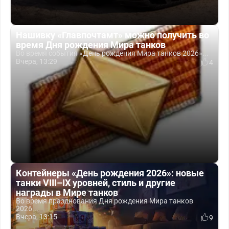
Нашивку «Главпочтамт» можно получить во
время Дня рождения Мира танков
Во время события «День рождения Мира танков 2026»...
Вчера, 13:29
4
Контейнеры «День рождения 2026»: новые
танки VIII–IX уровней, стиль и другие
награды в Мире танков
Во время празднования Дня рождения Мира танков
2026...
Вчера, 13:15
9