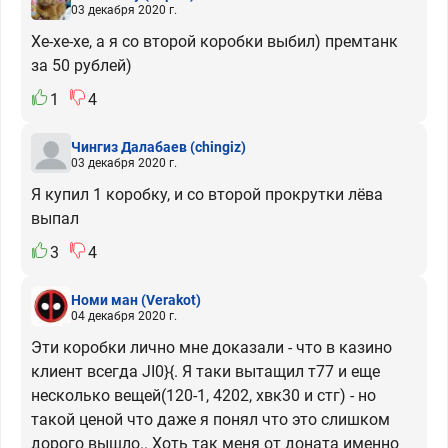
03 декабря 2020 г.
Хе-хе-хе, а я со второй коробки выбил) премтанк
за 50 рублей)
1
4
Чингиз Далабаев
(chingiz)
03 декабря 2020 г.
Я купил 1 коробку, и со второй прокрутки лёва
выпал
3
4
Номи ман
(Verakot)
04 декабря 2020 г.
Эти коробки лично мне доказали - что в казино
клиент всегда JI0}{. Я таки вытащил т77 и еще
несколько вещей(120-1, 4202, хвк30 и стг) - но
такой ценой что даже я понял что это слишком
дорого вышло.. Хоть так меня от доната именно