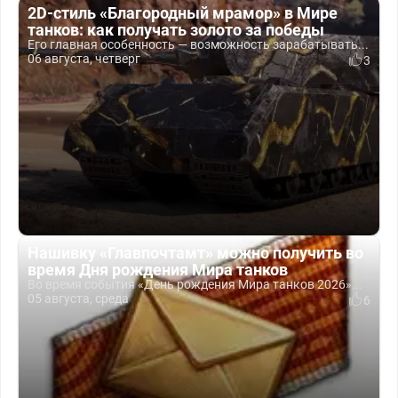
2D-стиль «Благородный мрамор» в Мире
танков: как получать золото за победы
Его главная особенность — возможность зарабатывать...
06 августа, четверг
3
Нашивку «Главпочтамт» можно получить во
время Дня рождения Мира танков
Во время события «День рождения Мира танков 2026»...
05 августа, среда
6