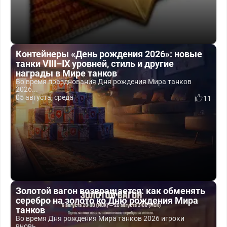
Контейнеры «День рождения 2026»: новые
танки VIII–IX уровней, стиль и другие
награды в Мире танков
Во время празднования Дня рождения Мира танков
2026...
05 августа, среда
11
Золотой вагон возвращается: как обменять
серебро на золото ко Дню рождения Мира
танков
Во время Дня рождения Мира танков 2026 игроки
вновь...