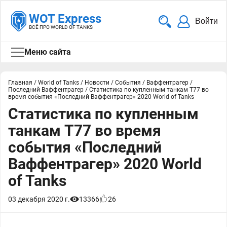
WOT Express
Войти
ВСЁ ПРО WORLD OF TANKS
Меню сайта
Главная
/
World of Tanks
/
Новости
/
События
/
Ваффентрагер
/
Последний Ваффентрагер
/
Статистика по купленным танкам T77 во
время события «Последний Ваффентрагер» 2020 World of Tanks
Статистика по купленным
танкам T77 во время
события «Последний
Ваффентрагер» 2020 World
of Tanks
03 декабря 2020 г.
13366
26