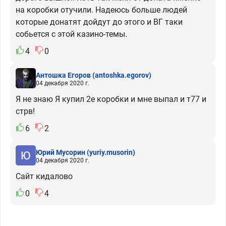
на коробки отучили. Надеюсь больше людей
которые донатят дойдут до этого и ВГ таки
собьется с этой казино-темы.
4
0
Антошка Егоров
(antoshka.egorov)
04 декабря 2020 г.
Я не знаю Я купил 2е коробки и мне выпал и т77 и
стрв!
6
2
Юрий Мусорин
(yuriy.musorin)
04 декабря 2020 г.
Сайт кидалово
0
4