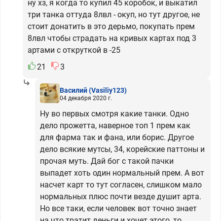
ну хз, я когда то купил 45 коробок, и выкатил
три танка оттуда 8лвл - окуп, но тут другое, не
стоит донатить в это дерьмо, покупать прем
8лвл чтобы страдать на кривых картах под 3
артами с откруткой в -25
21
3
Василий
(Vasiliy123)
04 декабря 2020 г.
Ну во первых смотря какие танки. Одно
дело прожетта, наверное топ 1 прем как
для фарма так и фана, или борис. Другое
дело всякие мутсы, 34, корейские паттоны и
прочая муть. Дай бог с такой пачки
выпадет хоть один нормальный прем. А вот
насчет карт то тут согласен, слишком мало
нормальных плюс почти везде душит арта.
Но все таки, если человек вот точно знает
на что тратит деньги и хочет этого, то