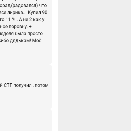
 орал,(радовался) что
все лирика... Купил 90
 11 %.. А не 2 как у
ьное поровну. +
 неделя была просто
асибо дядькам! Моё
ей СТГ получил , потом