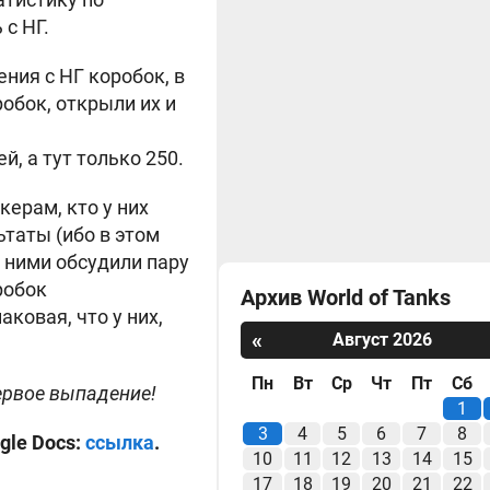
 с НГ.
ния с НГ коробок, в
обок, открыли их и
, а тут только 250.
ерам, кто у них
таты (ибо в этом
с ними обсудили пару
робок
Архив World of Tanks
ковая, что у них,
«
Август 2026
Пн
Вт
Ср
Чт
Пт
Сб
первое выпадение!
1
3
4
5
6
7
8
gle Docs:
ссылка
.
10
11
12
13
14
15
17
18
19
20
21
22