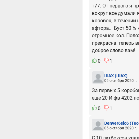
т77. От первого я п
вокруг все думали я
коробок, в течении 
афтора... Буст 50 %
огромное кол. Поло
прекрасна, теперь 
доброе слово вам!
0
1
ШАХ
(ШАХ)
05 октября 2020 г.
За первых 5 коробок
еще 20 И фв 4202 пол
0
1
Denver6sic6
(Teo
05 октября 2020 г.
С 10 лутбоксов упал