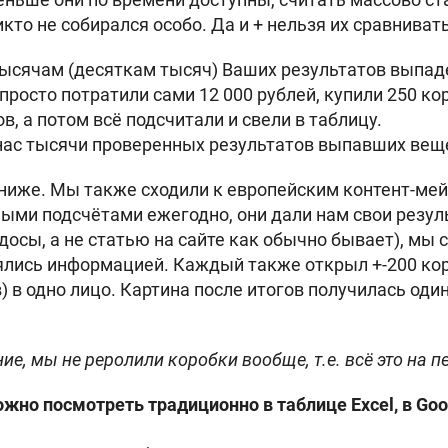
то не собирался особо. Да и + нельзя их сравнивать
ысячам (десяткам тысяч) Ваших результатов выпаде
росто потратили сами 12 000 рублей, купили 250 кор
в, а потом всё подсчитали и свели в таблицу.
 нас тысячи проверенных результатов выпавших вещей
 ниже. Мы также сходили к европейским контент-мейк
ыми подсчётами ежегодно, они дали нам свои резуль
досы, а не статью на сайте как обычно бывает), мы 
ялись информацией. Каждый также открыл +-200 ко
 в одно лицо. Картина после итогов получилась одина
ие, мы не реролили коробки вообще, т.е. всё это на 
но посмотреть традиционно в таблице Excel, в Goo