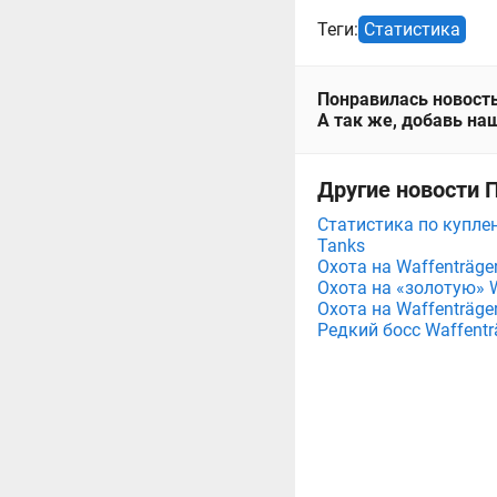
Теги:
Статистика
Понравилась новость
А так же, добавь наш
Другие новости 
Статистика по купле
Tanks
Охота на Waffenträger
Охота на «золотую» W
Охота на Waffenträger
Редкий босс Waffentr