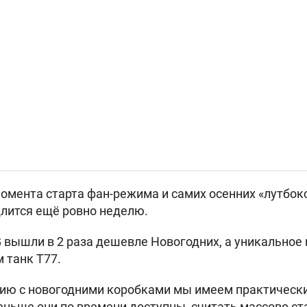
мента старта фан-режима и самих осенних «лутбоксо
длится ещё ровно неделю.
 вышли в 2 раза дешевле Новогодних, а уникальное
м танк
T77.
нию с новогодними коробками мы имеем практическ
меньше они по времени доступны, считать массово ст