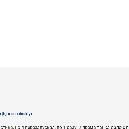
й
(igor.sochinskiy)
стика, но я перезапускал, по 1 разу. 2 према танка дало с п