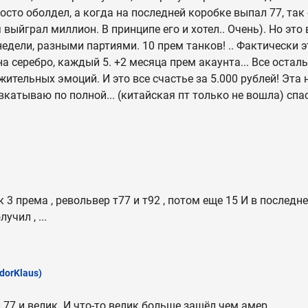
росто оболдел, а когда на последней коробке выпал 77, так
 выйграл миллион. В принципе его и хотел.. Очень). Но это 
недели, разными партиями. 10 прем танков! .. Фактически это
 на серебро, каждый 5. +2 месяца прем акаунта... Все остал
жительных эмоций. И это все счастье за 5.000 рублей! Эта
ввкатываю по полной... (китайская пт только не вошла) сп
 3 према , револьвер т77 и т92 , потом еще 15 И в последн
учил , ...
dorKlaus)
 77 и велик. И что-то велик больше зашёл чем амер