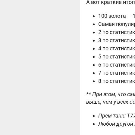
А вот краткие ито
100 золота — 
Самая популяр
2 по статисти
3 по статисти
4 по статисти
5 по статисти
6 по статисти
7 по статистик
8 по статисти
** При этом, что с
выше, чем у всех о
Прем танк: T7
Любой другой 