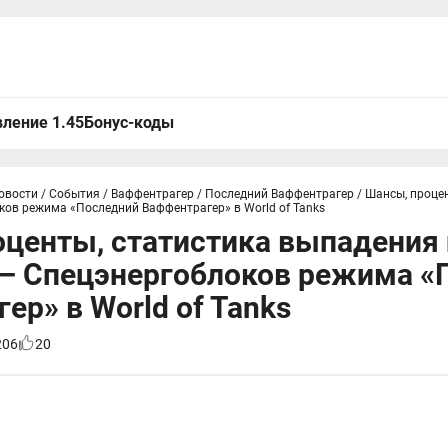
ление 1.45
Бонус-коды
овости
/
События
/
Ваффентрагер
/
Последний Ваффентрагер
/
Шансы, процен
ков режима «Последний Ваффентрагер» в World of Tanks
центы, статистика выпадения 
 — Спецэнергоблоков режима «
ер» в World of Tanks
206
20