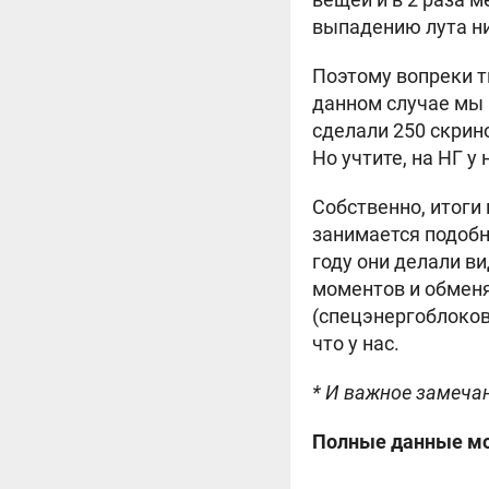
выпадению лута ник
Поэтому вопреки т
данном случае мы п
сделали 250 скрино
Но учтите, на НГ у
Собственно, итоги
занимается подобн
году они делали ви
моментов и обмен
(спецэнергоблоков)
что у нас.
* И важное замечан
Полные данные мож