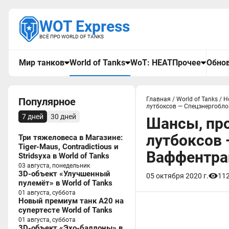
WOT Express
ВСЁ ПРО WORLD OF TANKS
Мир танков
World of Tanks
WoT: HEAT
Прочее
Обнов
Популярное
Главная
/
World of Tanks
/
Н
лутбоксов — Спецэнергобло
7 дней
30 дней
Шансы, про
лутбоксов
Три тяжеловеса в Магазине:
Tiger-Maus, Contradictious и
Ваффентраг
Stridsyxa в World of Tanks
03 августа, понедельник
3D-объект «Улучшенный
05 октября 2020 г.
11
пулемёт» в World of Tanks
01 августа, суббота
Новый премиум танк A20 на
супертесте World of Tanks
01 августа, суббота
3D-объект «Эхо-баллоны» в