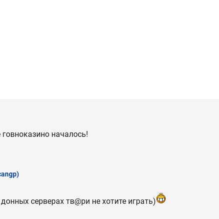
е говноказино началось!
cangp)
 донных серверах тв@ри не хотите играть)