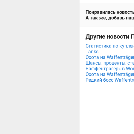
Понравилась новость
А так же, добавь наш
Другие новости 
Статистика по купле
Tanks
Охота на Waffenträger
Шансы, проценты, ст
Ваффентрагер» в Worl
Охота на Waffenträger
Редкий босс Waffentr