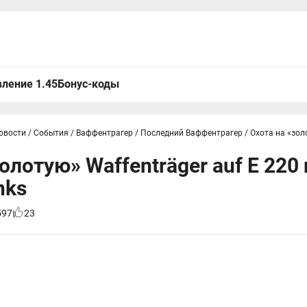
ление 1.45
Бонус-коды
овости
/
События
/
Ваффентрагер
/
Последний Ваффентрагер
/
Охота на «зол
олотую» Waffenträger auf E 220
nks
597
23