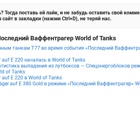
? Тогда поставь ей лайк, и не забудь оставить свой комм
 сайт в закладки (нажми Ctrl+D), не теряй нас.
Последний Ваффентрагер World of Tanks
нным танкам T77 во время события «Последний Ваффентраг
 auf E 220 началась в World of Tanks
атистика выпадения из лутбоксов — Спецэнергоблоков ре
d of Tanks
 auf E 220 в World of Tanks
äger auf E 380 Gold в режиме «Последний Ваффентрагер» Wo