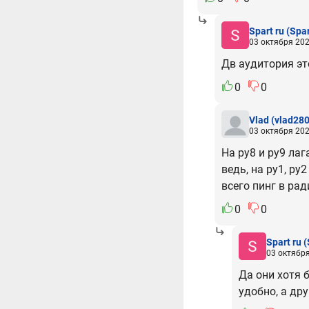
Spart ru
(Spar
03 октября 202
Дв аудитория это
0
0
Vlad
(vlad28
03 октября 202
На ру8 и ру9 лаг
ведь, на ру1, р
всего пинг в ра
0
0
Spart ru
(
03 октября
Да они хотя 
удобно, а др