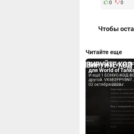
0
0
Чтобы оста
Читайте еще
Бонус-код VK6E2
для World of Tank
И ещё 1 БОНУС-КОД ВО
другой. VK6E2FP15N7..
02 октября 2020 г.