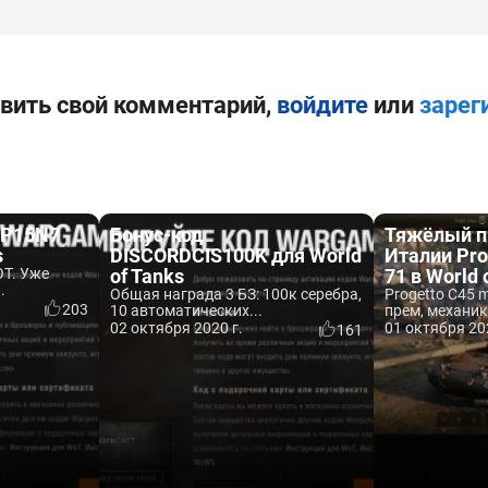
вить свой комментарий,
войдите
или
зарег
FP15N7
Бонус-код
Тяжёлый п
s
DISCORDCIS100K для World
Италии Pro
Т. Уже
of Tanks
71 в World 
.
Общая награда 3 БЗ: 100к серебра,
Progetto C45 m
203
10 автоматических...
прем, механика
02 октября 2020 г.
01 октября 20
161