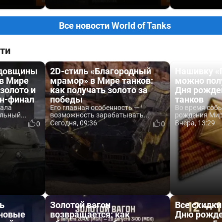
Все новости World of Tanks
ти
одовщины
2D-стиль «Благородный
Нашивку «
 в Мире
мрамор» в Мире танков:
можно пол
 золото и
как получать золото за
Дня рожде
йн-финал
победы
танков
вала
Его главная особенность —
Во время соб
льный...
возможность зарабатывать...
рождения Мира
Сегодня, 09:36
Вчера, 13:29
0
0
ь
Золотой вагон
Все скидки
 новые
возвращается: как
Дню рожде