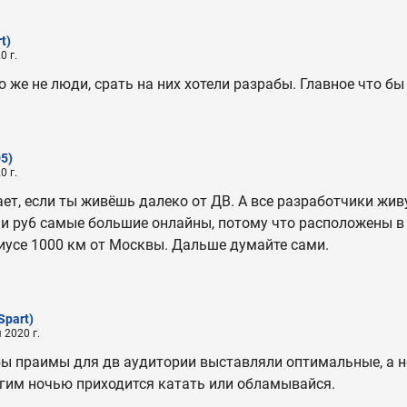
t)
0 г.
 же не люди, срать на них хотели разрабы. Главное что бы 
05)
0 г.
ает, если ты живёшь далеко от ДВ. А все разработчики жив
у2 и ру6 самые большие онлайны, потому что расположены 
диусе 1000 км от Москвы. Дальше думайте сами.
Spart)
 2020 г.
бы праимы для дв аудитории выставляли оптимальные, а н
угим ночью приходится катать или обламывайся.