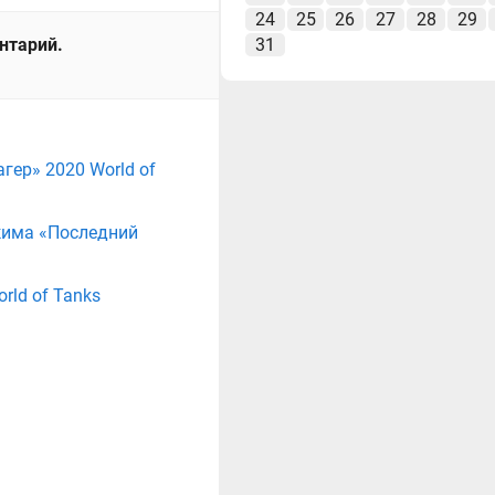
24
25
26
27
28
29
ентарий.
31
ер» 2020 World of
жима «Последний
rld of Tanks