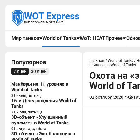
WOT Express
ВСЁ ПРО WORLD OF TANKS
Мир танков
World of Tanks
WoT: HEAT
Прочее
Обнов
Популярное
Главная
/
World of Tanks
/
Н
началась в World of Tanks
7 дней
30 дней
Охота на «з
World of Ta
Манёвры на 11 уровнях в
World of Tanks
31 июля, пятница
02 октября 2020 г.
18
16-й День рождения World of
Tanks
31 июля, пятница
3D-объект «Улучшенный
пулемёт» в World of Tanks
01 августа, суббота
3D-объект «Эхо-баллоны» в
World of Tanks