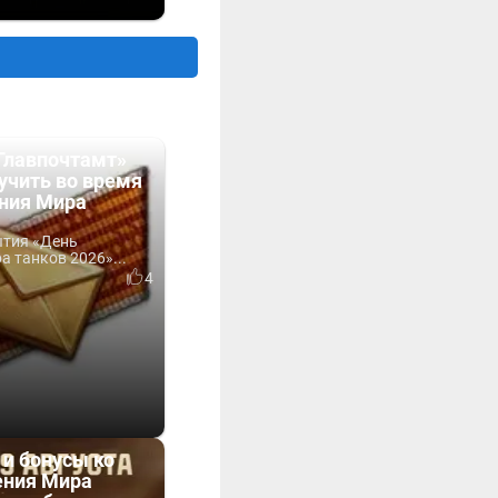
Главпочтамт»
учить во время
ния Мира
ытия «День
 танков 2026»...
4
 и бонусы ко
ния Мира