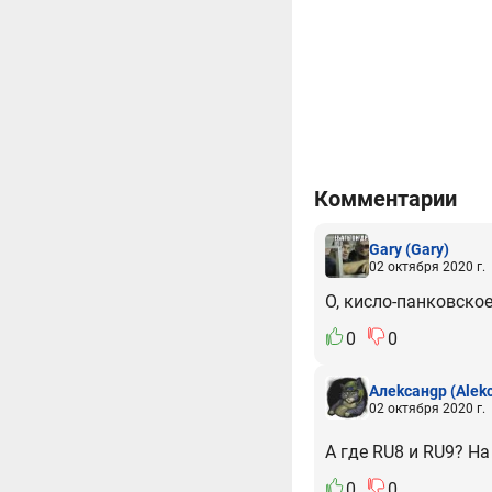
Комментарии
Gary
(Gary)
02 октября 2020 г.
О, кисло-панковско
0
0
Алеkcaнgp
(Alek
02 октября 2020 г.
А где RU8 и RU9? На
0
0