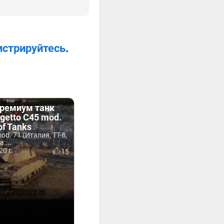
истрируйтесь
.
ремиум танк
getto C45 mod.
of Tanks
od. 71 (Италия, ТТ-8,
:...
20 г.
15