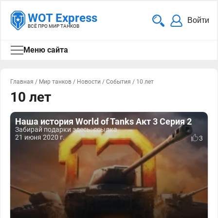
WOT Express
Войти
ВСЁ ПРО МИР ТАНКОВ
Меню сайта
Главная
/
Мир танков
/
Новости
/
События
/
10 лет
10 лет
Наша история World of Tanks Акт 3 Серия 2
Забирай подарки здесь: ссылка.
21 июня 2020 г.
3