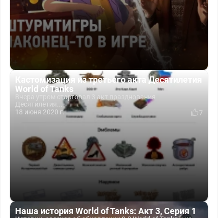
Кастомизация из третьего акта Десятилетия
World of Tanks
Вчера утром стартовал 3 акт празднования
Десятилетия...
18 июня 2020 г.
7
Наша история World of Tanks: Акт 3, Серия 1