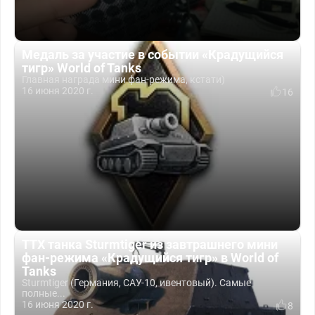
Медаль за участие в событии «Крадущийся
тигр» World of Tanks
Главная награда мини фан-режима, кстати)
16 июня 2020 г.
16
ТТХ танка Sturmtiger из завтрашнего мини
фан-режима «Крадущийся тигр» в World of
Tanks
Sturmtiger (Германия, САУ-10, ивентовый). Самые
полные...
16 июня 2020 г.
8