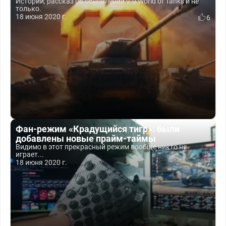
Истории, рассказ об обновлении 9.0 World of Tanks и не
только.
18 июня 2020 г.
6
Фан-режим «Крадущийся тигр»: были
добавлены новые прайм-таймы
Видимо в этот прекрасный режим вообще никто не
играет...
18 июня 2020 г.
7