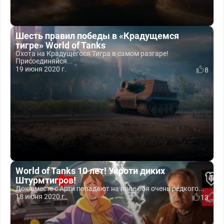
Шесть правил победы в «Крадущемся
тигре» World of Tanks
Охота на Крадущегося Тигра в самом разгаре!
Присоединяйся...
19 июня 2020 г.
8
World of Tanks 10 лет! Укроти диких
Штурмтигров!
Док вместе с Арти попадают на поле боя очень редкого...
18 июня 2020 г.
13