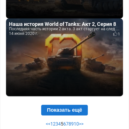
Наша история World of Tanks: Акт 2, Серия 8
Последняя часть истории 2 акта. 3 акт стартует на след....
14 июня 2020 г.
1
Показать ещё
<<
1
2
3
4
5
6
7
8
9
10
>>