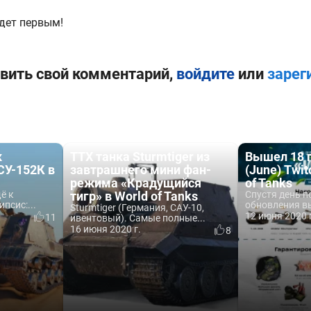
дет первым!
вить свой комментарий,
войдите
или
зарег
к
ТТХ танка Sturmtiger из
Вышел 18 
СУ-152К в
завтрашнего мини фан-
(June) Twi
режима «Крадущийся
of Tanks
ё к
тигр» в World of Tanks
Спустя день п
псис:...
обновления вы
Sturmtiger (Германия, САУ-10,
12 июня 2020 
11
ивентовый). Самые полные...
16 июня 2020 г.
8