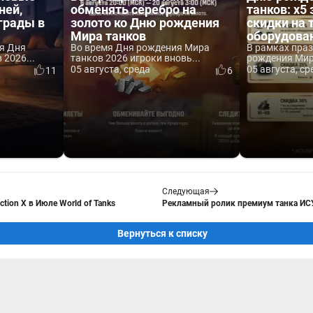
ней,
обменять серебро на
танков: x5 
аграды в
золото ко Дню рождения
скидки на 
Мира танков
оборудова
я Дня
Во время Дня рождения Мира
В рамках пра
2026...
танков 2026 игроки вновь...
рождения Мира
05 августа, среда
05 августа, ср
11
6
Следующая
ction X в Июле World of Tanks
Рекламный ролик премиум танка ИСУ-
Вернуться к списку