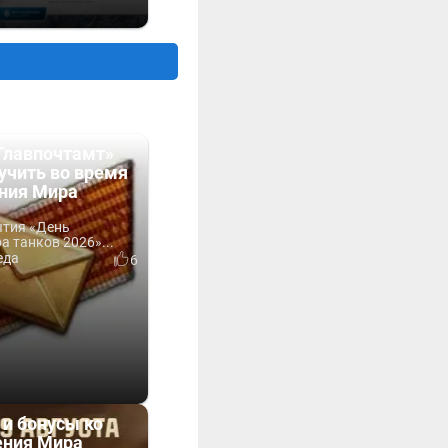
Главпочтамт»
учить во время
ния Мира
ытия «День
 танков 2026»...
еда
6
 и бонусы ко
ния Мира