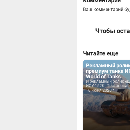
Комментарии
Ваш комментарий бу
Чтобы оста
Читайте еще
Рекламный роли
премиум танка И
World of Tanks
И рекламный ролик ещ
ИСУ-152К. Постапокали
18 июня 2020 г.