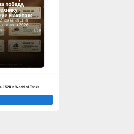
за победу,
технику,
ние и экипаж
зднования Дня
 танков 2026...
еда
9
152К в World of Tanks