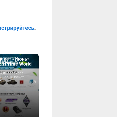
истрируйтесь
.
пакет «Июнь»
tch Prime World
осле переноса
шел 18 пакет...
г.
9