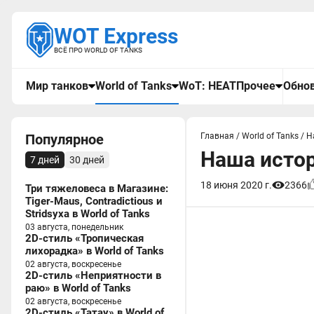
WOT Express
ВСЁ ПРО WORLD OF TANKS
Мир танков
World of Tanks
WoT: HEAT
Прочее
Обнов
Популярное
Главная
/
World of Tanks
/
Н
Наша истори
7 дней
30 дней
18 июня 2020 г.
2366
Три тяжеловеса в Магазине:
Tiger-Maus, Contradictious и
Stridsyxa в World of Tanks
03 августа, понедельник
2D-стиль «Тропическая
лихорадка» в World of Tanks
02 августа, воскресенье
2D-стиль «Неприятности в
раю» в World of Tanks
02 августа, воскресенье
2D-стиль «Татау» в World of