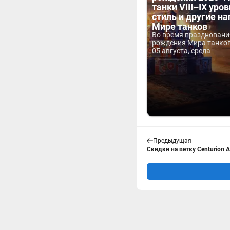
танки VIII–IX уров
стиль и другие н
Мире танков
Во время праздновани
рождения Мира танков 
05 августа, среда
Предыдущая
Скидки на ветку Centurion A