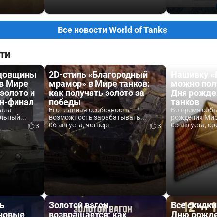
Все новости World of Tanks
ти
одовщины
2D-стиль «Благородный
Нашивку «
 в Мире
мрамор» в Мире танков:
можно пол
 золото и
как получать золото за
Дня рожде
йн-финал
победы
танков
вала
Его главная особенность —
Во время соб
льный...
возможность зарабатывать...
рождения Мира
06 августа, четверг
05 августа, ср
3
3
ь
Золотой вагон
Все скидки
 новые
возвращается: как
Дню рожде