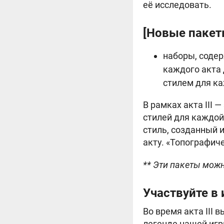
её исследовать.
[Новые пакеты
наборы, соде
каждого акта
стилем для ка
В рамках акта III 
стилей для каждо
стиль, созданный 
акту. «Топографиче
** Эти пакеты можн
Участвуйте в
Во время акта III 
легенде нашей игр