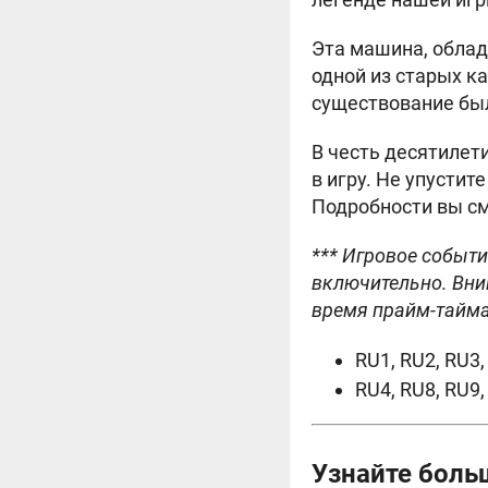
Эта машина, обла
одной из старых к
существование бы
В честь десятилет
в игру. Не упустит
Подробности вы с
*** Игровое событи
включительно. Вни
время прайм-тайма,
RU1, RU2, RU3,
RU4, RU8, RU9,
Узнайте боль