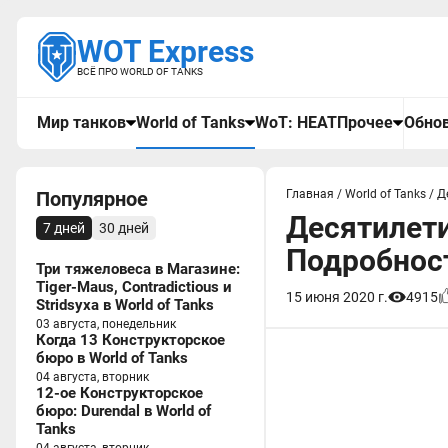
WOT Express
ВСЁ ПРО WORLD OF TANKS
Мир танков
World of Tanks
WoT: HEAT
Прочее
Обнов
Популярное
Главная
/
World of Tanks
/
Д
Десятилетие
7 дней
30 дней
Подробнос
Три тяжеловеса в Магазине:
Tiger-Maus, Contradictious и
15 июня 2020 г.
4915
Stridsyxa в World of Tanks
03 августа, понедельник
Когда 13 Конструкторское
бюро в World of Tanks
04 августа, вторник
12-ое Конструкторское
бюро: Durendal в World of
Tanks