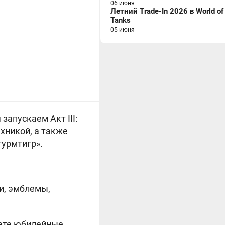
06 июня
Летний Trade-In 2026 в World of
Tanks
05 июня
запускаем Акт III:
хникой, а также
турмтигр».
и, эмблемы,
аете юбилейные