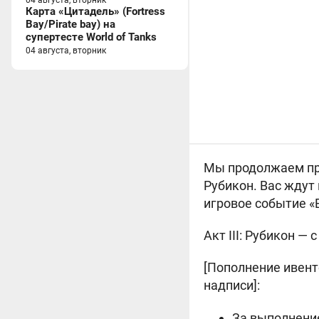
04 августа, вторник
Карта «Цитадель» (Fortress
Bay/Pirate bay) на
супертесте World of Tanks
04 августа, вторник
Мы продолжаем праз
Рубикон. Вас ждут
игровое событие «
Акт III: Рубикон — 
[Пополнение ивент
надписи]:
За выполнени