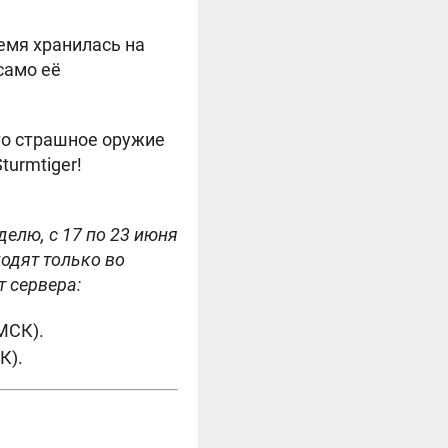
емя хранилась на
само её
то страшное оружие
turmtiger!
делю, с 17 по 23 июня
одят только во
т сервера:
(МСК).
К).