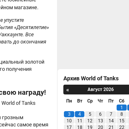
ейном магазине.
е упустите
бытия «Десятилетие»
/аккаунте. Все
овать до окончания
ециальный золотой
его получения
Архив World of Tanks
«
Август 2026
свою награду!
Пн
Вт
Ср
Чт
Пт
Сб
World of Tanks
1
3
4
5
6
7
8
я грозным
10
11
12
13
14
15
 сейчас самое время
17
18
19
20
21
22