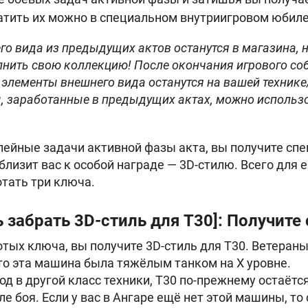
атить их можно в специальном внутриигровом юбил
о вида из предыдущих актов останутся в магазина, н
нить свою коллекцию! После окончания игрового со
элементы внешнего вида останутся на вашей технике
 заработанные в предыдущих актах, можно использ
ейные задачи активной фазы акта, вы получите сп
лизит вас к особой награде — 3D-стилю. Всего для 
тать три ключа.
забрать 3D-стиль для T30]: Получите 
тых ключа, вы получите 3D-стиль для T30. Ветераны 
-то эта машина была тяжёлым танком на X уровне.
од в другой класс техники, Т30 по-прежнему остаётс
е боя. Если у вас в Ангаре ещё нет этой машины, то