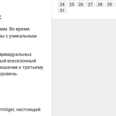
24
25
26
27
28
29
31
:
им. Во время
ны с уникальным
 индивидуальных
ный всесезонный
тношение к третьему
уровень.
rmtiger, настоящей