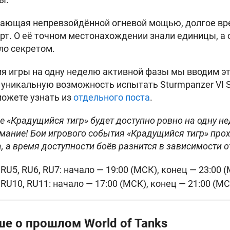
дающая непревзойдённой огневой мощью, долгое вр
арт. О её точном местонахождении знали единицы, а 
ло секретом.
ия игры на одну неделю активной фазы мы вводим э
е уникальную возможность испытать Sturmpanzer VI S
можете узнать из
отдельного поста
.
е «Крадущийся тигр» будет доступно ровно на одну не
мание! Бои игрового события «Крадущийся тигр» прох
 а время доступности боёв разнится в зависимости о
 RU5, RU6, RU7: начало — 19:00 (МСК), конец — 23:00 
 RU10, RU11: начало — 17:00 (МСК), конец — 21:00 (МС
ше о прошлом World of Tanks