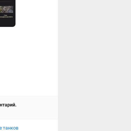
ентарий.
е танков