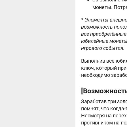
монеты. Потр
* Элементы внешнег
возможность попол
все приобретённые 
юбилейные монеты,
игрового события.
Выполнив все юбил
ключ, который приб
необходимо зарабо
[Возможность 
Заработав три золо
помнят, что когда
Несмотря на перех
противником на пол