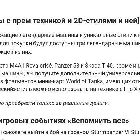
 с прем техникой и 2D-стилями к ней]
ржащие легендарные машины и уникальные стили к н
 для покупки будут доступны три легендарные маши
ждой из них.
— это M4A1 Revalorisé, Panzer 58 и Škoda T 40, кроме
й машины, вы получите дополнительный универсаль
из фрагментов мини-карт World of Tanks, имеющих о
ский» стиль можно использовать на технике с I по X 
о приобрести только за реальные деньги.
 игровых событиях «Вспомнить всё»
вы сможете выйти в бой на грозном Sturmpanzer VI Stu
ы.