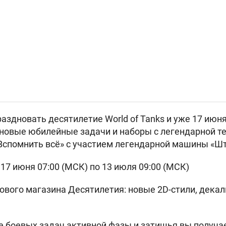
дновать десятилетие World of Tanks и уже 17 июня 
 новые юбилейные задачи и наборы с легендарной те
Вспомнить всё» с участием легендарной машины «Ш
с 17 июня 07:00 (МСК) по 13 июля 09:00 (МСК)
ового магазина Десятилетия: новые 2D-стили, декал
е боевых задач активной фазы и затишья вы получ