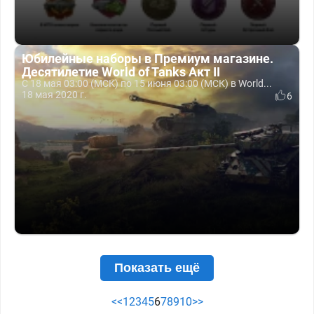
Юбилейные наборы в Премиум магазине.
Десятилетие World of Tanks Акт II
С 18 мая 03:00 (МСК) по 15 июня 03:00 (МСК) в World...
18 мая 2020 г.
6
Показать ещё
<<
1
2
3
4
5
6
7
8
9
10
>>