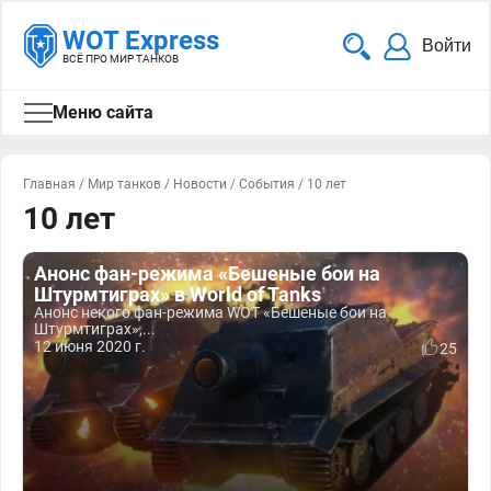
WOT Express
Войти
ВСЁ ПРО МИР ТАНКОВ
Меню сайта
Главная
/
Мир танков
/
Новости
/
События
/
10 лет
10 лет
Анонс фан-режима «Бешеные бои на
Штурмтиграх» в World of Tanks
Анонс некого фан-режима WOT «Бешеные бои на
Штурмтиграх»,...
12 июня 2020 г.
25