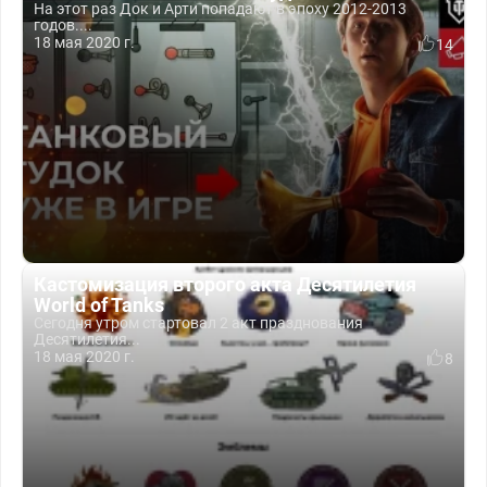
На этот раз Док и Арти попадают в эпоху 2012-2013
годов....
18 мая 2020 г.
14
Кастомизация второго акта Десятилетия
World of Tanks
Сегодня утром стартовал 2 акт празднования
Десятилетия...
18 мая 2020 г.
8