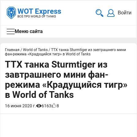
WOT Express
Войти
ВСЁ ПРО WORLD OF TANKS
Меню сайта
Главная
/
World of Tanks
/
ТТХ танка Sturmtiger из завтрашнего мини
фан-режима «Крадущийся тигр» в World of Tanks
ТТХ танка Sturmtiger из
завтрашнего мини фан-
режима «Крадущийся тигр»
в World of Tanks
16 июня 2020 г.
6163
8