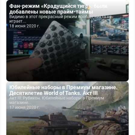
Фан-режим «Крадущийся тигр»: были
добавлены новые прайм-таймы
Видимо в этот прекрасный режим вообще никто не
играет...
18 июня 2020 г.
7
Юбилейные наборы в Премиум магазине.
Десятилетие World of Tanks. Акт III
Акт III: Рубикон. Юбилейные наборы в Премиум
магазине...
17 июня 2020 г.
3