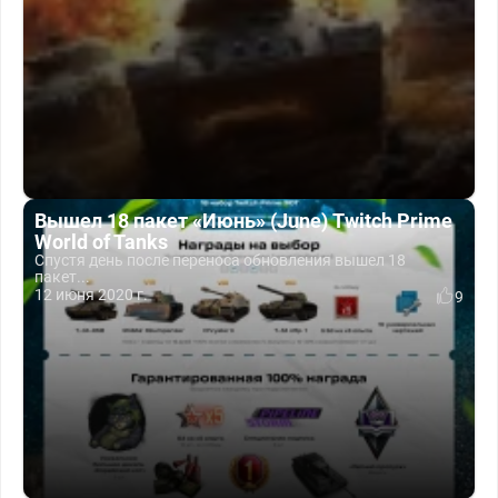
Вышел 18 пакет «Июнь» (June) Twitch Prime
World of Tanks
Спустя день после переноса обновления вышел 18
пакет...
12 июня 2020 г.
9