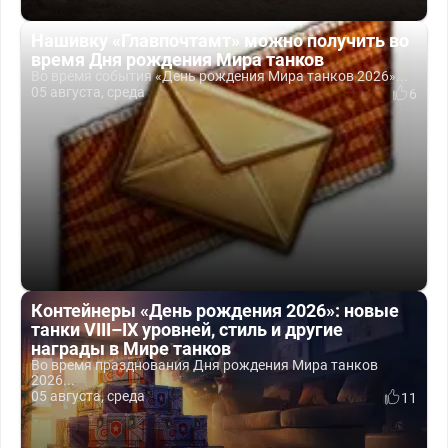
Нашивку «Главпочтамт» можно получить во
время Дня рождения Мира танков
Во время события «День рождения Мира танков 2026»...
05 августа, среда
6
Контейнеры «День рождения 2026»: новые
танки VIII–IX уровней, стиль и другие
награды в Мире танков
Во время празднования Дня рождения Мира танков
2026...
05 августа, среда
11