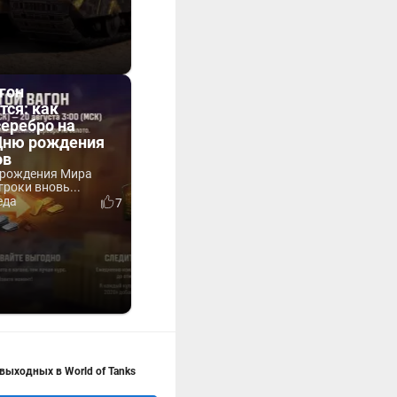
гон
тся: как
серебро на
 Дню рождения
ов
 рождения Мира
гроки вновь...
еда
7
выходных в World of Tanks