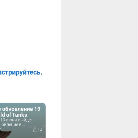
истрируйтесь
.
 обновление 19
ld of Tanks
 19 июня выйдет
овление в...
г.
14