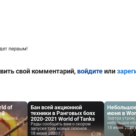
дет первым!
вить свой комментарий,
войдите
или
зарег
ld of
Бан всей акционной
Небольшое
 2
техники в Ранговых боях
июня в Wor
: ссылка.
2020-2021 World of Tanks
Завтра утром,
небольшое обн
3
Рады сообщить вам о скором
18 июня 2020 
запуске трёх новых сезонов...
18 июня 2020 г.
36