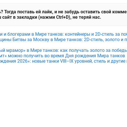
? Тогда поставь ей лайк, и не забудь оставить свой комм
 сайт в закладки (нажми Ctrl+D), не теряй нас.
и и блогерами в Мире танков: контейнеры и 2D-стиль за по
щины Битвы за Москву в Мире танков: 2D-стиль, золото и 
ый мрамор» в Мире танков: как получать золото за побед
мт» можно получить во время Дня рождения Мира танков
дения 2026»: новые танки VIII–IX уровней, стиль и други