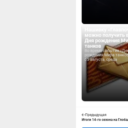
Нашивку «Главпо
можно получить 
Дня рождения М
танков
Во время события «Де
рождения Мира танков 
05 августа, среда
Предыдущая
Итоги 14-го сезона на Глоба