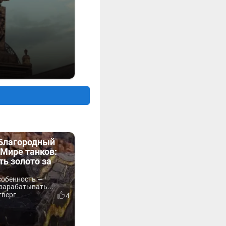
«Благородный
Мире танков:
ть золото за
собенность —
зарабатывать...
тверг
4