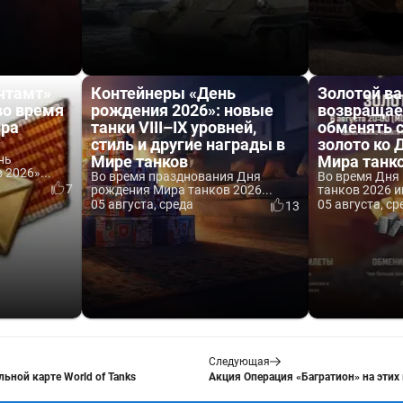
чтамт»
Контейнеры «День
Золотой ва
во время
рождения 2026»: новые
возвращае
ира
танки VIII–IX уровней,
обменять 
стиль и другие награды в
золото ко
нь
Мире танков
Мира танк
2026»...
Во время празднования Дня
Во время Дня
7
рождения Мира танков 2026...
танков 2026 и
05 августа, среда
05 августа, ср
13
Следующая
льной карте World of Tanks
Акция Операция «Багратион» на этих 