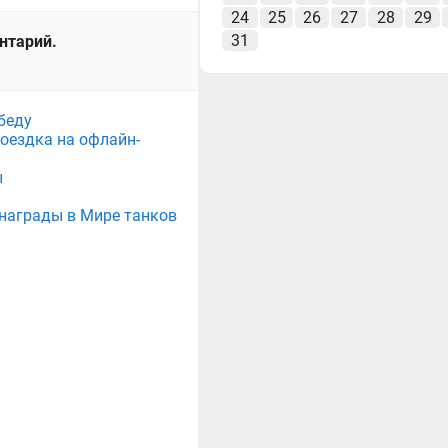
24
25
26
27
28
29
31
ентарий.
беду
поездка на офлайн-
ы
е награды в Мире танков