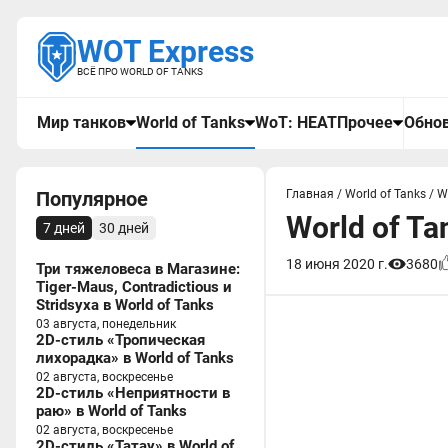
WOT Express
ВСЁ ПРО WORLD OF TANKS
Мир танков
World of Tanks
WoT: HEAT
Прочее
Обнов
Популярное
Главная
/
World of Tanks
/
W
World of T
7 дней
30 дней
18 июня 2020 г.
3680
Три тяжеловеса в Магазине:
Tiger-Maus, Contradictious и
Stridsyxa в World of Tanks
03 августа, понедельник
2D-стиль «Тропическая
лихорадка» в World of Tanks
02 августа, воскресенье
2D-стиль «Неприятности в
раю» в World of Tanks
02 августа, воскресенье
2D-стиль «Татау» в World of