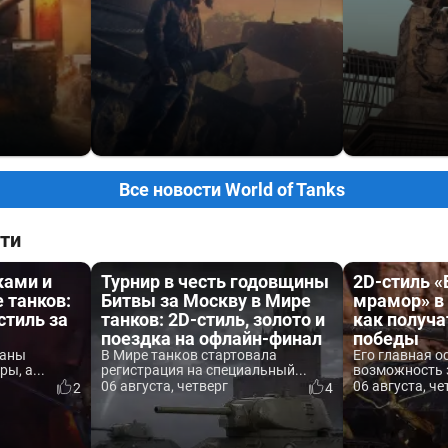
Все новости World of Tanks
ти
ками и
Турнир в честь годовщины
2D-стиль 
 танков:
Битвы за Москву в Мире
мрамор» в 
стиль за
танков: 2D-стиль, золото и
как получа
поездка на офлайн-финал
победы
ваны
В Мире танков стартовала
Его главная о
ы, а...
регистрация на специальный...
возможность 
06 августа, четверг
06 августа, че
2
4