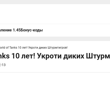
ление 1.45
Бонус-коды
orld of Tanks 10 лет! Укроти диких Штурмтигров!
anks 10 лет! Укроти диких Штур
13