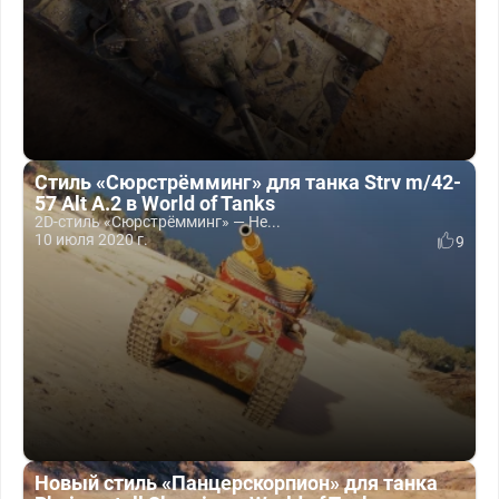
Стиль «Сюрстрёмминг» для танка Strv m/42-
57 Alt A.2 в World of Tanks
2D-стиль «Сюрстрёмминг» — Не...
10 июля 2020 г.
9
Новый стиль «Панцерскорпион» для танка