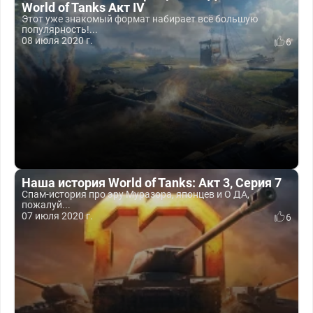
World of Tanks Акт IV
Этот уже знакомый формат набирает всё большую
популярность!...
08 июля 2020 г.
6
Наша история World of Tanks: Акт 3, Серия 7
Спам-история про эру Муразора, японцев и О ДА,
пожалуй...
07 июля 2020 г.
6