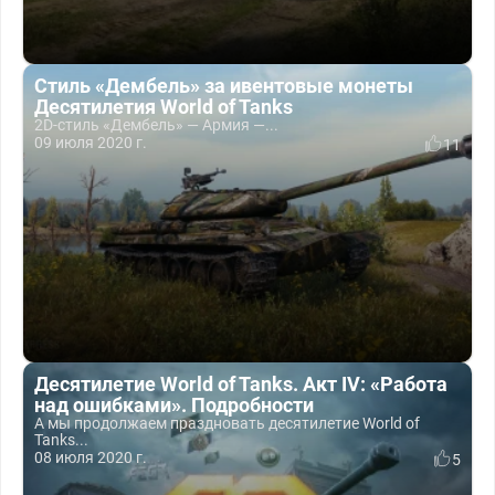
Стиль «Дембель» за ивентовые монеты
Десятилетия World of Tanks
2D-стиль «Дембель» — Армия —...
09 июля 2020 г.
11
Десятилетие World of Tanks. Акт IV: «Работа
над ошибками». Подробности
А мы продолжаем праздновать десятилетие World of
Tanks...
08 июля 2020 г.
5