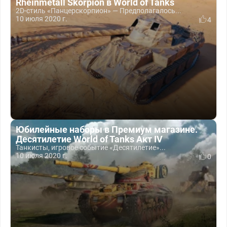
Rheinmetall Skorpion в World of Tanks
2D-стиль «Панцерскорпион» — Предполагалось...
10 июля 2020 г.
4
Юбилейные наборы в Премиум магазине.
Десятилетие World of Tanks Акт IV
Танкисты, игровое событие «Десятилетие»...
10 июля 2020 г.
0