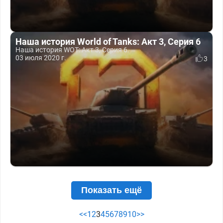
Наша история World of Tanks: Акт 3, Серия 6
Наша история WOT: Акт 3, Серия 6.
03 июля 2020 г.
3
Показать ещё
<<
1
2
3
4
5
6
7
8
9
10
>>