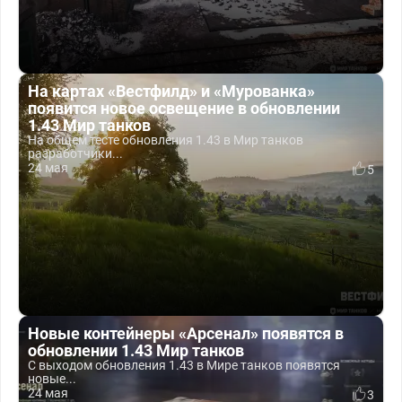
На картах «Вестфилд» и «Мурованка»
появится новое освещение в обновлении
1.43 Мир танков
На общем тесте обновления 1.43 в Мир танков
разработчики...
24 мая
5
Новые контейнеры «Арсенал» появятся в
обновлении 1.43 Мир танков
С выходом обновления 1.43 в Мире танков появятся
новые...
24 мая
3