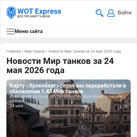
WOT Express
Войти
ВСЁ ПРО МИР ТАНКОВ
Меню сайта
Главная
/
Мир танков
/
Новости Мир танков за 24 мая 2026 года
Новости Мир танков за 24
мая 2026 года
Карту «Эрленберг» серьёзно переработали в
обновлении 1.43 Мир танков
Изменения затронули ключевые направления, позиции
разных...
24 мая
9