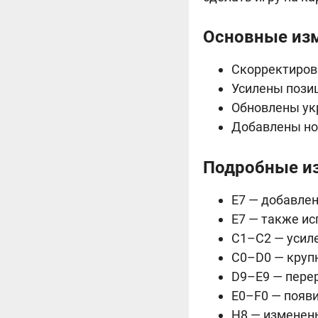
Основные изм
Скорректиров
Усилены позиц
Обновлены ук
Добавлены но
Подробные из
E7 — добавлен
E7 — также ис
C1–C2 — усил
C0–D0 — круп
D9–E9 — перер
E0–F0 — появ
H8 — изменен