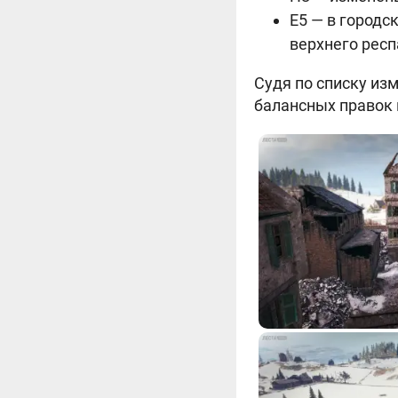
E5 — в городс
верхнего респ
Судя по списку из
балансных правок к