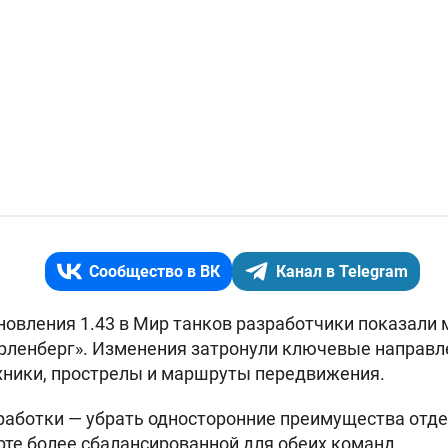
Сообщество в ВК
Канал в Telegram
новления 1.43 в Мир танков разработчики показали
рленберг». Изменения затронули ключевые направл
хники, прострелы и маршруты передвижения.
работки — убрать односторонние преимущества отд
арте более сбалансированной для обеих команд.