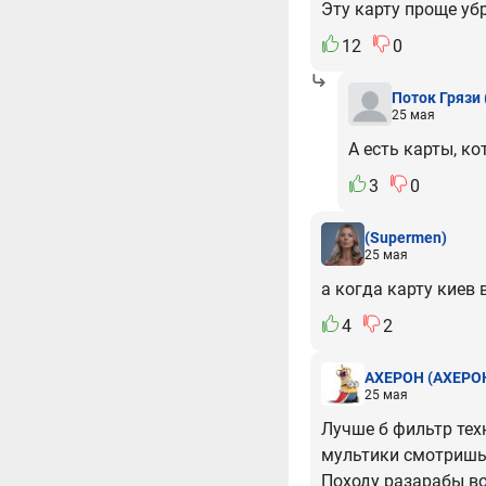
Эту карту проще убр
12
0
Поток Грязи
25 мая
А есть карты, к
3
0
(Supermen)
25 мая
а когда карту киев 
4
2
АХЕРОН
(АХЕРО
25 мая
Лучше б фильтр тех
мультики смотришь,
Походу разарабы в