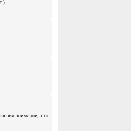
т )
чения анимации, а то