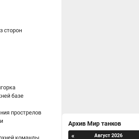
з сторон
игорка
жней базе
ния прострелов
ии
Архив Мир танков
«
Август 2026
ерхней команды