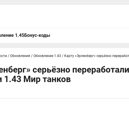
ление 1.45
Бонус-коды
ости
/
Обновления
/
Обновление 1.43
/
Карту «Эрленберг» серьёзно перерабо
енберг» серьёзно переработали
 1.43 Мир танков