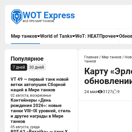
WOT Express
ВСЁ ПРО МИР ТАНКОВ
Мир танков
World of Tanks
WoT: HEAT
Прочее
Обнов
Популярное
Главная
/
Мир танков
/
Нов
танков
7 дней
30 дней
Карту «Эрл
обновлении
VT 49 — первый танк новой
ветки автопушек Сборной
наций в Мире танков
24 мая
3127
9
02 августа, воскресенье
Контейнеры «День
рождения 2026»: новые
танки VIII–IX уровней, стиль
и другие награды в Мире
танков
05 августа, среда
RDT-62 «Řezačka» — танк X