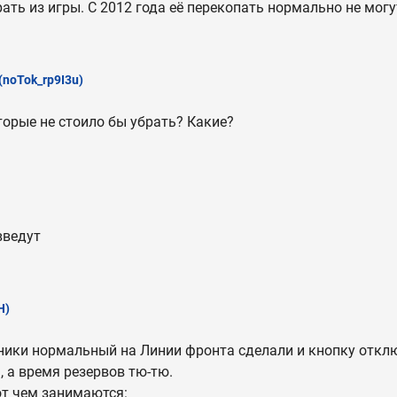
ать из игры. С 2012 года её перекопать нормально не могу
(noTok_rp9I3u)
оторые не стоило бы убрать? Какие?
введут
Н)
ники нормальный на Линии фронта сделали и кнопку отклю
 а время резервов тю-тю.
от чем занимаются: