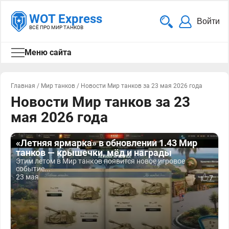
WOT Express
Войти
ВСЁ ПРО МИР ТАНКОВ
Меню сайта
Главная
/
Мир танков
/
Новости Мир танков за 23 мая 2026 года
Новости Мир танков за 23
мая 2026 года
«Летняя ярмарка» в обновлении 1.43 Мир
танков — крышечки, мёд и награды
Этим летом в Мир танков появится новое игровое
событие...
23 мая
7