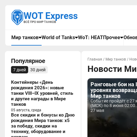
WOT Express
ВСЁ ПРО МИР ТАНКОВ
Мир танков
World of Tanks
WoT: HEAT
Прочее
Обнов
Популярное
Главная
/
Мир танков
/
Нов
Новости Мир
7 дней
30 дней
Контейнеры «День
Ранговые бои на 
рождения 2026»: новые
уровнях возвращ
танки VIII–IX уровней, стиль
Мир танков
и другие награды в Мире
Событие пройдёт с 27 
танков
(МСК) по 8 июня 02:00..
05 августа, среда
27 мая
Все скидки и бонусы ко Дню
рождения Мира танков: x5
за победу, скидки на
технику, оборудование и