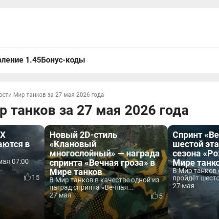
ление 1.45
Бонус-коды
ости Мир танков за 27 мая 2026 года
 танков за 27 мая 2026 года
IX
Новый 2D-стиль
Спринт «Ве
аются в
«Клановый
шестой эта
многослойный» — награда
сезона «Ро
мая 07:00
спринта «Вечная гроза» в
Мире танк
.
Мире танков
В Мир танков 
15
пройдёт шесто
В Мир танков в качестве одной из
27 мая
наград спринта «Вечная...
27 мая
5