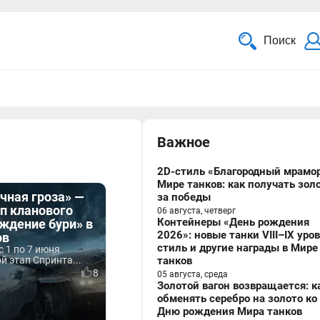
Поиск
Важное
2D-стиль «Благородный мрамор
Мире танков: как получать зол
чная гроза» —
за победы
п кланового
06 августа, четверг
Контейнеры «День рождения
ждение бури» в
2026»: новые танки VIII–IX уро
ов
стиль и другие награды в Мире
с 1 по 7 июня
й этап Спринта...
танков
8
05 августа, среда
Золотой вагон возвращается: к
обменять серебро на золото ко
Дню рождения Мира танков