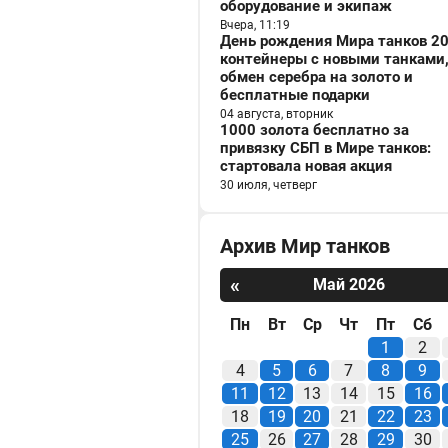
оборудование и экипаж
Вчера, 11:19
День рождения Мира танков 20
контейнеры с новыми танками
обмен серебра на золото и
бесплатные подарки
04 августа, вторник
1000 золота бесплатно за
привязку СБП в Мире танков:
стартовала новая акция
30 июля, четверг
Архив Мир танков
«
Май 2026
Пн
Вт
Ср
Чт
Пт
Сб
1
2
4
5
6
7
8
9
11
12
13
14
15
16
18
19
20
21
22
23
25
26
27
28
29
30