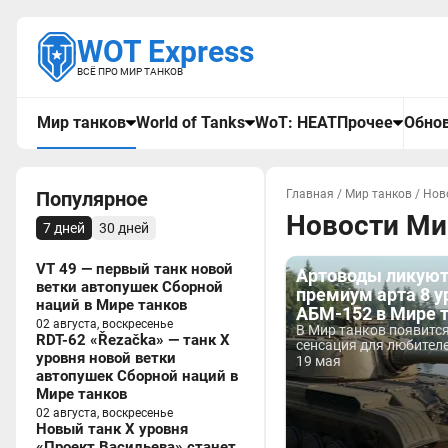
WOT Express
ВСЁ ПРО МИР ТАНКОВ
Мир танков
World of Tanks
WoT: HEAT
Прочее
Обнов
Популярное
Главная
/
Мир танков
/
Нов
Новости Мир
7 дней
30 дней
VT 49 — первый танк новой
Артоводы ликуют
ветки автопушек Сборной
премиум арта 8 у
наций в Мире танков
АБМ-152 в Мире 
02 августа, воскресенье
В Мир танков появитс
RDT-62 «Řezačka» — танк X
сенсация для любителе
уровня новой ветки
19 мая
автопушек Сборной наций в
Мире танков
02 августа, воскресенье
Новый танк X уровня
«Проект Васильева» станет