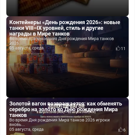
Контейнеры «День рождения 2026»: новые
танки VIII–IX уровней, стиль и другие
награды в Мире танков
Во время празднования Дня рождения Мира танков
2026...
05 августа, среда
11
Золотой вагон возвращается: как обменять
серебро на золото ко Дню рождения Мира
танков
Во время Дня рождения Мира танков 2026 игроки
вновь...
05 августа, среда
6