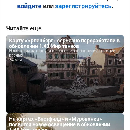
войдите
или
зарегистрируйтесь
.
Читайте еще
Карту «Эрленберг» серьёзно переработали в
обновлении 1.43 Мир танков
Изменения затронули ключевые направления, позиции
разных...
24 мая
9
На картах «Вестфилд» и «Мурованка»
появится новое освещение в обновлении
1.43 Мир танков