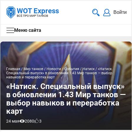
WOT Express
Войти
ВСЁ ПРО МИР ТАНКОВ
Меню сайта
Главная
/
Мир танков
/
Новости
/
События
/
Натиск
/
«Натиск.
Специальный выпуск» в обновлении 1.43 Мир танков — выбор
навыков и переработка карт
«Натиск. Специальный выпуск»
в обновлении 1.43 Мир танков —
выбор навыков и переработка
карт
24 мая
2080
3