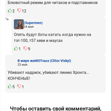
Блювотный режим для читаков и подставников
2
12
(Supermen)
24 мая
Опять будут боты катать когда нужно на
тэт-100, т57 хеви и маусах
1
9
В мире жиWOTных
(Clitor Viskyi)
25 мая
Убивают надриск, убивают линию Хронта...
КОНЧЕНЫЕ!
5
1
Чтобы оставить свой комментарий,