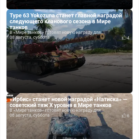
Type 63 Yokozuna станет главной наградой
следующего кланового сезона в Мире
танков
В «Мире танков» готовят новую награду для...
08 августа, суббота
4
«Ирбис» станет новой наградой «Натиска» —
советский тяж X уровня в Мире танков
В «Мире танков» готовят новую награду для...
08 августа, суббота
6