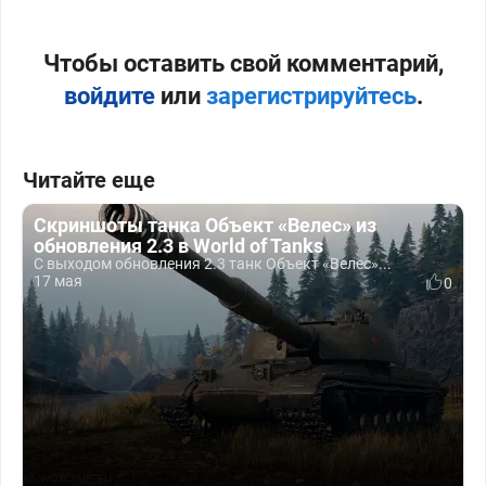
Чтобы оставить свой комментарий,
войдите
или
зарегистрируйтесь
.
Читайте еще
Скриншоты танка Объект «Велес» из
обновления 2.3 в World of Tanks
С выходом обновления 2.3 танк Объект «Велес»...
17 мая
0