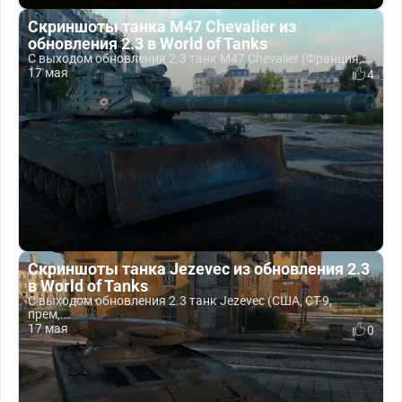
Скриншоты танка M47 Chevalier из
обновления 2.3 в World of Tanks
С выходом обновления 2.3 танк M47 Chevalier (Франция,...
17 мая
4
Скриншоты танка Jezevec из обновления 2.3
в World of Tanks
С выходом обновления 2.3 танк Jezevec (США, СТ-9,
прем,...
17 мая
0